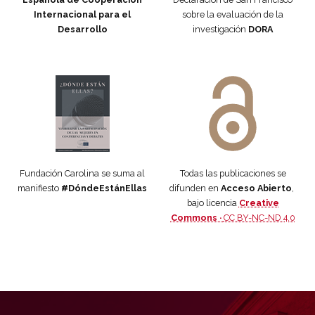
Internacional para el
sobre la evaluación de la
Desarrollo
investigación
DORA
Manifiesto #DóndeEstánEllas
Manifiesto #DóndeEstánEllas
Fundación Carolina se suma al
Todas las publicaciones se
manifiesto
#DóndeEstánEllas
difunden en
Acceso Abierto
,
bajo licencia
Creative
Commons ·
CC BY-NC-ND 4.0