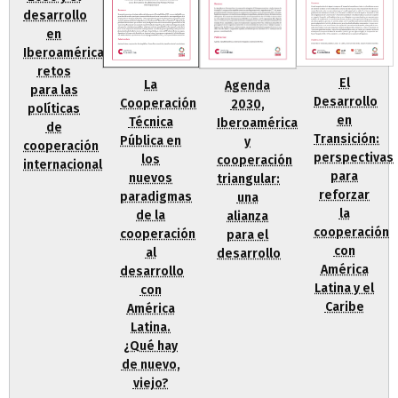
desarrollo
en
Iberoamérica:
retos
El
La
Agenda
para las
Desarrollo
Cooperación
2030,
políticas
en
Técnica
Iberoamérica
de
Transición:
Pública en
y
cooperación
perspectivas
los
cooperación
internacional
para
nuevos
triangular:
reforzar
paradigmas
una
la
de la
alianza
cooperación
cooperación
para el
con
al
desarrollo
América
desarrollo
Latina y el
con
Caribe
América
Latina.
¿Qué hay
de nuevo,
viejo?