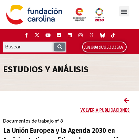
Saltar
al
contenido
La Fundación
Estudios y análisis
Cooperación y Liderazg
Red Carolina
SOLICITANTES DE BECAS
ESTUDIOS Y ANÁLISIS
La Unión Europea y la Agenda 2030 en Am
VOLVER A PUBLICACIONES
Documentos de trabajo
nº 8
La Unión Europea y la Agenda 2030 en