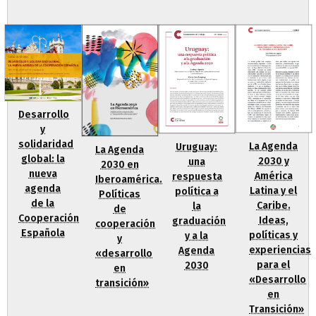
Desarrollo
y
solidaridad
La Agenda
Uruguay:
La Agenda
global: la
2030 y
una
2030 en
nueva
América
respuesta
Iberoamérica.
agenda
Latina y el
política a
Políticas
de la
Caribe.
la
de
Cooperación
Ideas,
graduación
cooperación
Española
políticas y
y a la
y
experiencias
Agenda
«desarrollo
para el
2030
en
«Desarrollo
transición»
en
Transición»