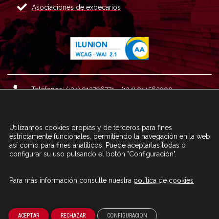
Asociaciones de exbecarios
Teléfonos: (+34) 913796771 - (+34) 914562900
Dirección: Plaza del Marqués de Salamanca nº 8, 4ª plan
ta, 28006 Madrid.
Utilizamos cookies propias y de terceros para fines
Correo : informacion@fundacioncarolina.es
estrictamente funcionales, permitiendo la navegación en la web,
así como para fines analíticos. Puede aceptarlas todas o
configurar su uso pulsando el botón "Configuración".
A TRAVÉS DEL FORMULARIO
CONTACTA CON FC
Para más información consulte nuestra
política de cookies
© Fundación Carolina 2020
ACEPTAR
RECHAZAR
CONFIGURACION