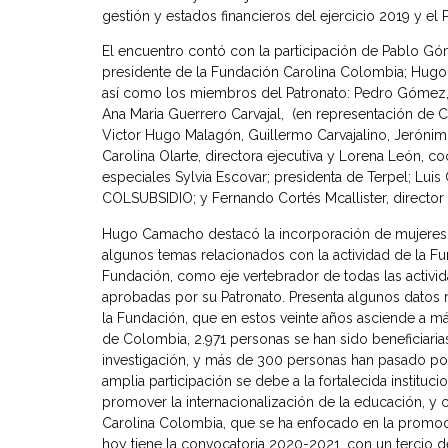
gestión y estados financieros del ejercicio 2019 y el
El encuentro contó con la participación de Pablo G
presidente de la Fundación Carolina Colombia; Hugo 
así como los miembros del Patronato: Pedro Gómez, 
Ana Maria Guerrero Carvajal, (en representación de C
Victor Hugo Malagón, Guillermo Carvajalino, Jerónimo
Carolina Olarte, directora ejecutiva y Lorena León, 
especiales Sylvia Escovar; presidenta de Terpel; Lui
COLSUBSIDIO; y Fernando Cortés Mcallister, director 
Hugo Camacho destacó la incorporación de mujeres 
algunos temas relacionados con la actividad de la Fu
Fundación, como eje vertebrador de todas las activi
aprobadas por su Patronato. Presenta algunos datos r
la Fundación, que en estos veinte años asciende a m
de Colombia, 2.971 personas se han sido beneficiari
investigación, y más de 300 personas han pasado por 
amplia participación se debe a la fortalecida instituc
promover la internacionalización de la educación, y 
Carolina Colombia, que se ha enfocado en la promoci
hoy tiene la convocatoria 2020-2021, con un tercio d