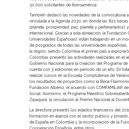
30.000 solicitantes de Iberoamérica.
También destacó las novedades de la convocatoria ac
vinculada a la Agenda 2030, en donde las 822 becas 
(planeta, prosperidad, paz, planeta y partenariados)
internacional. Gracias a esta alineación, la Fundació
Universidades Españolas), están trabajando en un mo
de posgrados de todas las universidades españolas, 
la región, siendo Colombia el primer país a explorar.t
Colombia, presentó las actividades realizadas en el a
Gobierno Nacional para la creación del Programa de 
cuenta con 3 ediciones en periodo de un año. En tot
realizar cursos en la Escuela Complutense de Veran
los resultados de proyectos como la Beca Filarmónica
Fundación Albéniz; el acuerdo con COMFAMILIAR del 
Social. Asimismo, el Programa Maestros Sobresalien
Zipaquirá, la vinculación al Premio Nacional al Docent
La directora presentó los estados financieros del 20
formación en alianza con el sector público y privado,
de España en Colombia y la incorporación de la Fund
Cooperación Española, entre otros.