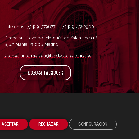
Teléfonos: (+34) 913796771 - (+34) 914562900
Dirección: Plaza del Marqués de Salamanca nº
8, 4ª planta, 28006 Madrid.
Correo : informacion@fundacioncarolina.es
A TRAVÉS DEL FORMULARIO DE CONTAC
CONTACTA CON FC
ACEPTAR
RECHAZAR
CONFIGURACION