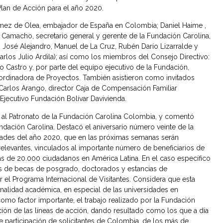
 Plan de Acción para el año 2020.
ómez de Olea, embajador de España en Colombia; Daniel Haime ,
Camacho, secretario general y gerente de la Fundación Carolina,
José Alejandro, Manuel de La Cruz, Rubén Darío Lizarralde y
arlos Julio Ardila); así como los miembros del Consejo Directivo:
 Castro y, por parte del equipo ejecutivo de la Fundación,
coordinadora de Proyectos. También asistieron como invitados
s Carlos Arango, director Caja de Compensación Familiar
Ejecutivo Fundación Bolívar Davivienda.
al Patronato de la Fundación Carolina Colombia, y comentó
ndación Carolina. Destacó el aniversario número veinte de la
dades del año 2020, que en las próximas semanas serán
elevantes, vinculados al importante número de beneficiarios de
ás de 20.000 ciudadanos en América Latina. En el caso específico
as de becas de posgrado, doctorados y estancias de
el Programa Internacional de Visitantes. Considera que esta
ionalidad académica, en especial de las universidades en
como factor importante, el trabajo realizado por la Fundación
ón de las líneas de acción, dando resultado como los que a día
e participación de solicitantes de Colombia, de los más de