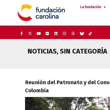
Saltar
La Fundación
al
contenido
NOTICIAS
,
SIN CATEGORÍA
Reunión del Patronato y del Co
Reunión del Patronato y del Conse
Colombia