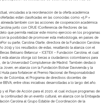
tual, vinculadas a la reordenación de la oferta académica
ofertadas están clasificadas en las conocidas como «5 P »
, y alineada también con las acciones de cooperación académica
n Carolina junto con CRUE (Conferencia de Rectores de las
delo que permita realizar este mismo ejercicio en los programas
con la posibilidad de promover esta metodología, en países de
ePor su parte, Carolina Olarte, directora de la Fundación Carolina
ño 2019 y los resultados de estas, resaltando la alianza con el
Becas Belisario Betancur – ICETEX – Fundación Carolina, el cual
al esta alianza otorga 110 becas a ciudadanos colombianos para
o, de la Universidad Complutense de Madrid. También destacó
 Joven, en alianza con la Fundación Bolívar Davivienda y la
Huila para fortalecer el Premio Nacional de Responsabilidad
tes de Colombia, el Programa de directivos docentes de
e BBVA, entre otras iniciativas desarrolladas a lo largo del año.
19 y el Plan de Acción para el 2020, el cual incluye programas de
 la continuidad de un evento cultural, en alianza con la Embajada
ación Carolina al Grupo Estable de Coordinación de la