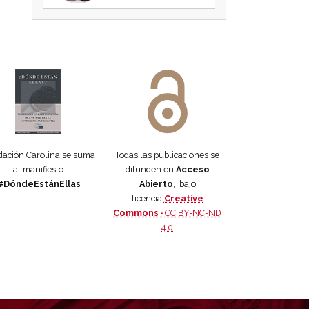
 DORA
ifiesto #DóndeEstánEllas
Manifiesto #DóndeEstánEllas
ación Carolina se suma
Todas las publicaciones se
al manifiesto
difunden en
Acceso
#DóndeEstánEllas
Abierto
, bajo
licencia
Creative
Commons ·
CC BY-NC-ND
4.0