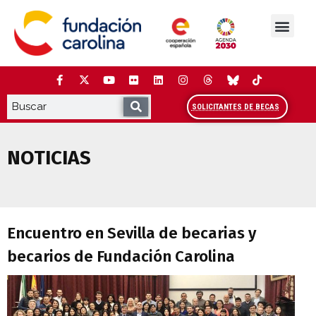
Saltar
al
contenido
La Fundación
Estudios y análisis
Cooperación y Liderazg
Red Carolina
SOLICITANTES DE BECAS
NOTICIAS
Encuentro en Sevilla de becarias y beca
Encuentro en Sevilla de becarias y
becarios de Fundación Carolina