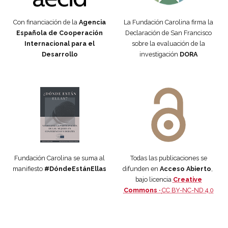
Con financiación de la
Agencia
La Fundación Carolina firma la
Española de Cooperación
Declaración de San Francisco
Internacional para el
sobre la evaluación de la
Desarrollo
investigación
DORA
Manifiesto #DóndeEstánEllas
Manifiesto #DóndeEstánEllas
Fundación Carolina se suma al
Todas las publicaciones se
manifiesto
#DóndeEstánEllas
difunden en
Acceso Abierto
,
bajo licencia
Creative
Commons ·
CC BY-NC-ND 4.0