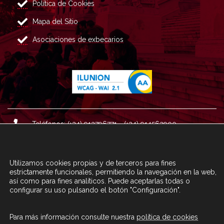
Política de Cookies
Mapa del Sitio
Asociaciones de exbecarios
Teléfonos: (+34) 913796771 - (+34) 914562900
Dirección: Plaza del Marqués de Salamanca nº 8, 4ª plan
ta, 28006 Madrid.
Utilizamos cookies propias y de terceros para fines
Correo : informacion@fundacioncarolina.es
estrictamente funcionales, permitiendo la navegación en la web,
así como para fines analíticos. Puede aceptarlas todas o
configurar su uso pulsando el botón "Configuración".
A TRAVÉS DEL FORMULARIO
CONTACTA CON FC
Para más información consulte nuestra
política de cookies