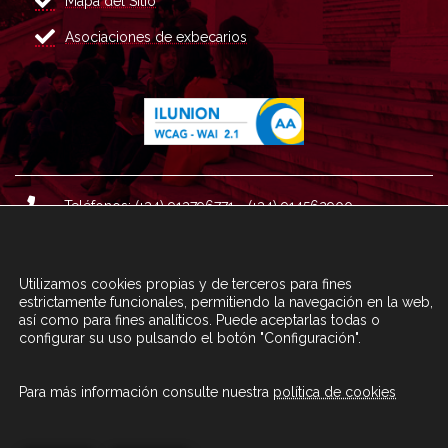
Mapa del Sitio
Asociaciones de exbecarios
Teléfonos: (+34) 913796771 - (+34) 914562900
Dirección: Plaza del Marqués de Salamanca nº 8, 4ª plan
ta, 28006 Madrid.
Utilizamos cookies propias y de terceros para fines
Correo : informacion@fundacioncarolina.es
estrictamente funcionales, permitiendo la navegación en la web,
así como para fines analíticos. Puede aceptarlas todas o
configurar su uso pulsando el botón "Configuración".
A TRAVÉS DEL FORMULARIO
CONTACTA CON FC
Para más información consulte nuestra
política de cookies
© Fundación Carolina 2020