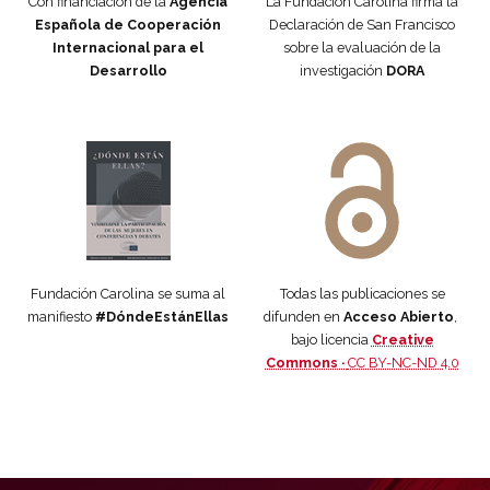
Con financiación de la
Agencia
La Fundación Carolina firma la
Española de Cooperación
Declaración de San Francisco
Internacional para el
sobre la evaluación de la
Desarrollo
investigación
DORA
Manifiesto #DóndeEstánEllas
Manifiesto #DóndeEstánEllas
Fundación Carolina se suma al
Todas las publicaciones se
manifiesto
#DóndeEstánEllas
difunden en
Acceso Abierto
,
bajo licencia
Creative
Commons ·
CC BY-NC-ND 4.0