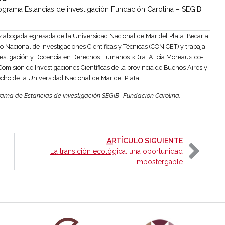
ograma Estancias de investigación Fundación Carolina – SEGIB
s
abogada egresada de la Universidad Nacional de Mar del Plata. Becaria
o Nacional de Investigaciones Científicas y Técnicas (CONICET) y trabaja
vestigación y Docencia en Derechos Humanos «Dra. Alicia Moreau» co-
omisión de Investigaciones Científicas de la provincia de Buenos Aires y
echo de la Universidad Nacional de Mar del Plata.
rama de Estancias de investigación SEGIB- Fundación Carolina.
-
ARTÍCULO SIGUIENTE
La transición ecológica: una oportunidad
impostergable
añola
Fundación Carolina Colombia
Declaración de San Francisco
Man