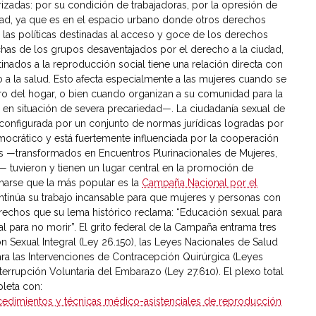
izadas: por su condición de trabajadoras, por la opresión de
udad, ya que es en el espacio urbano donde otros derechos
de las políticas destinadas al acceso y goce de los derechos
luchas de los grupos desaventajados por el derecho a la ciudad,
tinados a la reproducción social tiene una relación directa con
 a la salud. Esto afecta especialmente a las mujeres cuando se
o del hogar, o bien cuando organizan a su comunidad para la
o en situación de severa precariedad—. La ciudadanía sexual de
 configurada por un conjunto de normas jurídicas logradas por
ocrático y está fuertemente influenciada por la cooperación
es —transformados en Encuentros Plurinacionales de Mujeres,
s— tuvieron y tienen un lugar central en la promoción de
marse que la más popular es la
Campaña Nacional por el
ntinúa su trabajo incansable para que mujeres y personas con
echos que su lema histórico reclama: “Educación sexual para
al para no morir”. El grito federal de la Campaña entrama tres
 Sexual Integral (Ley 26.150), las Leyes Nacionales de Salud
ra las Intervenciones de Contracepción Quirúrgica (Leyes
terrupción Voluntaria del Embarazo (Ley 27.610). El plexo total
leta con:
ocedimientos y técnicas médico-asistenciales de reproducción