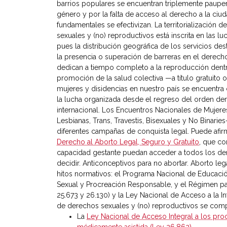
barrios populares se encuentran triplemente pauper
género y por la falta de acceso al derecho a la ci
fundamentales se efectivizan. La territorialización 
sexuales y (no) reproductivos está inscrita en las 
pues la distribución geográfica de los servicios des
la presencia o superación de barreras en el derecho
dedican a tiempo completo a la reproducción dentr
promoción de la salud colectiva —a título gratuito 
mujeres y disidencias en nuestro país se encuentra
la lucha organizada desde el regreso del orden dem
internacional. Los Encuentros Nacionales de Mujer
Lesbianas, Trans, Travestis, Bisexuales y No Binarie
diferentes campañas de conquista legal. Puede afir
Derecho al Aborto Legal, Seguro y Gratuito
, que co
capacidad gestante puedan acceder a todos los der
decidir. Anticonceptivos para no abortar. Aborto leg
hitos normativos: el Programa Nacional de Educación
Sexual y Procreación Responsable, y el Régimen pa
25.673 y 26.130) y la Ley Nacional de Acceso a la In
de derechos sexuales y (no) reproductivos se comp
La
Ley Nacional de Acceso Integral a los pr
médicamente asistida (Ley 26.862).