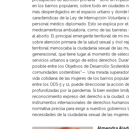
en los barrios populares, sobre todo en ciudades n
más desperdigados en el espacio urbano y donde la 
características de la Ley de Interrupción Voluntari
personal médico diplomado. Esto se explica por el r
medicamentosa ambulatoria, como de las barreras 
al aborto. El principal emergente territorial de m
sobre atención primaria de la salud sexual y (no) r
territorial menoscaba la ciudadanía sexual de las mu
generacional, que tiene lugar al momento de selecc
servicios urbanos a cargo de estos derechos. Durant
posible entre los Objetivos de Desarrollo Sosteni
comunidades sostenibles”—. Una mirada superadora 
vida cotidiana de las mujeres de los barrios popul
entre los ODS 5 y 11, puede direccionar la acción d
profundizadas por la pandemia. Si bien existen limi
reconocimiento expreso del derecho a la ciudad, cr
instrumentos internacionales de derechos humanos 
normativa precisa para exigir a nuestros gobiernos l
necesidades de la ciudadanía sexual de las mujeres
Almendra Alad