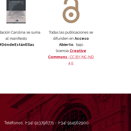
ación Carolina se suma
Todas las publicaciones se
al manifiesto
difunden en
Acceso
#DóndeEstánEllas
Abierto
, bajo
licencia
Creative
Commons ·
CC BY-NC-ND
4.0
Teléfonos: (+34) 913796771 - (+34) 914562900