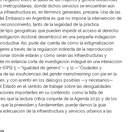
o metropolitanas, donde dichos servicios se encuentran aún
infraestructura es, en términos generales, precaria. Una de las
a del Embarazo en Argentina es que no impone la intervención de
econocimiento, tanto de la legalidad de la práctica
de tipo geográficas que pueden impedir el acceso al derecho
i investigación doctoral desembocó en una pequeña indagación
eproductiva. Así, pude dar cuenta de cómo la estigmatización
jeres a través de la regulación indirecta de la reproducción
ionar dónde estarán y cómo serán las infraestructuras y
e mi estancia corta de investigación indagué en una interacción
ble (OPS) 5 —“Igualdad de género”— y 11 —“Ciudades y
de las insuficiencias del
gender mainstreaming
con pie en la
ares, y con acento en los diálogos posibles —y necesarios—
el Estado en el sentido de trabajar sobre las desigualdades
taciones importantes en su contenido, como la falta de
eo que la lectura crítica conjunta de la Agenda 2030 y de los
que la preexisten y fundamentan, puede darnos la guía
a adecuación de la infraestructura y servicios urbanos a las
.
ro