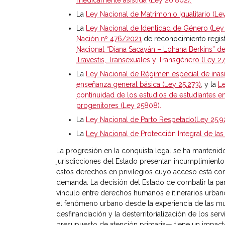
La
Ley Nacional de Matrimonio Igualitario (Le
La
Ley Nacional de Identidad de Género (Ley
Nación nº 476/2021
de reconocimiento registr
Nacional “Diana Sacayán – Lohana Berkins” 
Travestis, Transexuales y Transgénero (Ley 27
La
Ley Nacional de Régimen especial de inasi
enseñanza general básica (Ley 25.273)
, y la
Le
continuidad de los estudios de estudiantes en
progenitores (Ley 25808).
La
Ley Nacional de Parto Respetado(Ley 25.92
La
Ley Nacional de Protección Integral de las
La progresión en la conquista legal se ha mantenid
jurisdicciones del Estado presentan incumplimiento
estos derechos en privilegios cuyo acceso está co
demanda. La decisión del Estado de combatir la pa
vínculo entre derechos humanos e itinerarios urban
el fenómeno urbano desde la experiencia de las muje
desfinanciación y la desterritorialización de los se
presupuesto de atención primaria— tiene un impacto