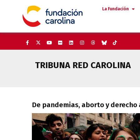
Saltar
La Fundación
al
contenido
TRIBUNA RED CAROLINA
De pandemias, aborto y derech
De pandemias, aborto y derecho a