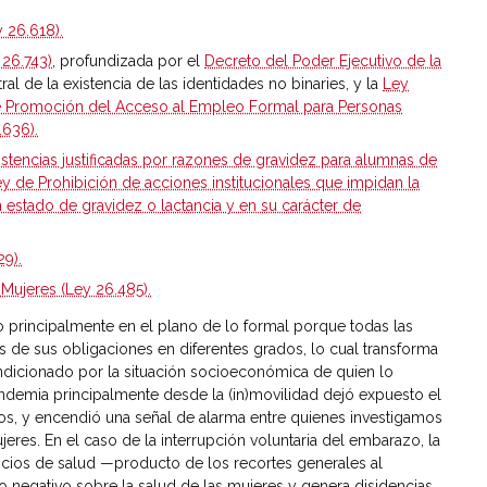
y 26.618).
 26.743)
, profundizada por el
Decreto del Poder Ejecutivo de la
al de la existencia de las identidades no binaries, y la
Ley
de Promoción del Acceso al Empleo Formal para Personas
.636).
stencias justificadas por razones de gravidez para alumnas de
y de Prohibición de acciones institucionales que impidan la
 estado de gravidez o lactancia y en su carácter de
9).
 Mujeres (Ley 26.485).
o principalmente en el plano de lo formal porque todas las
s de sus obligaciones en diferentes grados, lo cual transforma
ndicionado por la situación socioeconómica de quien lo
ndemia principalmente desde la (in)movilidad dejó expuesto el
os, y encendió una señal de alarma entre quienes investigamos
res. En el caso de la interrupción voluntaria del embarazo, la
rvicios de salud —producto de los recortes generales al
 negativo sobre la salud de las mujeres y genera disidencias