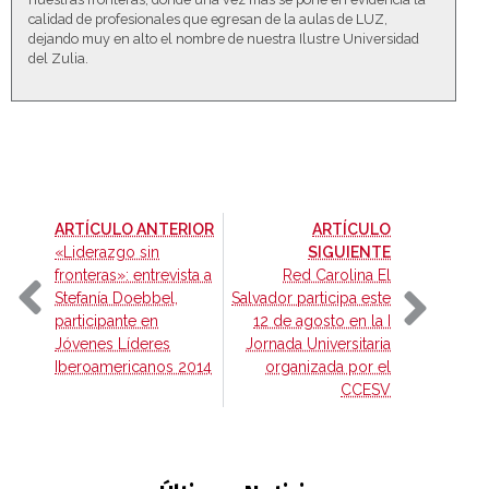
calidad de profesionales que egresan de la aulas de LUZ,
dejando muy en alto el nombre de nuestra Ilustre Universidad
del Zulia.
-
ARTÍCULO ANTERIOR
ARTÍCULO
-
«Liderazgo sin
SIGUIENTE
fronteras»: entrevista a
Red Carolina El
Stefanía Doebbel,
Salvador participa este
participante en
12 de agosto en la I
Jóvenes Líderes
Jornada Universitaria
Iberoamericanos 2014
organizada por el
CCESV