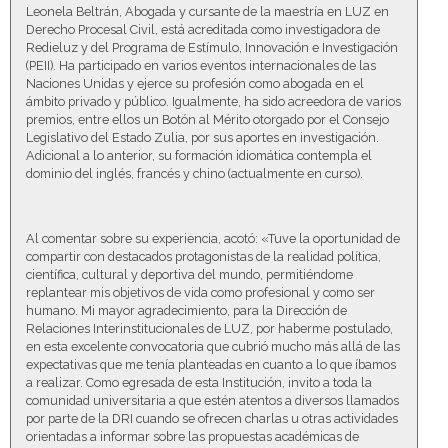
Leonela Beltrán, Abogada y cursante de la maestría en LUZ en
Derecho Procesal Civil, está acreditada como investigadora de
Redieluz y del Programa de Estímulo, Innovación e Investigación
(PEII). Ha participado en varios eventos internacionales de las
Naciones Unidas y ejerce su profesión como abogada en el
ámbito privado y público. Igualmente, ha sido acreedora de varios
premios, entre ellos un Botón al Mérito otorgado por el Consejo
Legislativo del Estado Zulia, por sus aportes en investigación.
Adicional a lo anterior, su formación idiomática contempla el
dominio del inglés, francés y chino (actualmente en curso).
Al comentar sobre su experiencia, acotó: «Tuve la oportunidad de
compartir con destacados protagonistas de la realidad política,
científica, cultural y deportiva del mundo, permitiéndome
replantear mis objetivos de vida como profesional y como ser
humano. Mi mayor agradecimiento, para la Dirección de
Relaciones Interinstitucionales de LUZ, por haberme postulado,
en esta excelente convocatoria que cubrió mucho más allá de las
expectativas que me tenía planteadas en cuanto a lo que íbamos
a realizar. Como egresada de esta Institución, invito a toda la
comunidad universitaria a que estén atentos a diversos llamados
por parte de la DRI cuando se ofrecen charlas u otras actividades
orientadas a informar sobre las propuestas académicas de