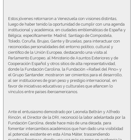
Estos jóvenes retornaron a Venezuela con visiones distintas,
luego de haber tenido la oportunidad de cumplir con una agenda
institucional y académica, en ciudades emblemáticas de España y
Bélgica; específicamente: Madrid, Santiago de Compostela,
Toledo, Coruña, Brujas, Gante y Bruselas, para interactuar con
reconocidas personalidades del entorno político, cultural y
científico de la Unión Europea, destacando una visita al
Parlamento Europeo, al Ministerio de Asuntos Exteriores y de
Cooperación Español y otros sitios de alta representatividad,
donde la Fundación Carolina, la Fundación «Rafael del Pino» y
el Grupo Santander, mostraron ser cimientos para el desarrollo,
al ser instituciones de gran peso y prestigio internacional, en
favor de iniciativas educativas y culturales que afiancen lo
vínculos entre países iberoamericanos.
Ante el entusiasmo demostrado por Leonela Beltrán y Alfredo
Rincón, el Director de la DRI, reconoció la labor adelantada por la
Fundación Carolina, desde hace más de una década, para
fomentar intercambios académicos que han dado una visibilidad
al potencial existente en esta Alma Máter, trascendiendo
nuestras fronteras, donde una vez más se pone en evidencia la