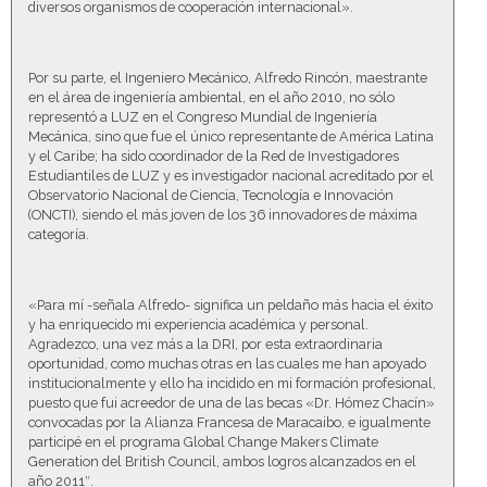
diversos organismos de cooperación internacional».
Por su parte, el Ingeniero Mecánico, Alfredo Rincón, maestrante
en el área de ingeniería ambiental, en el año 2010, no sólo
representó a LUZ en el Congreso Mundial de Ingeniería
Mecánica, sino que fue el único representante de América Latina
y el Caribe; ha sido coordinador de la Red de Investigadores
Estudiantiles de LUZ y es investigador nacional acreditado por el
Observatorio Nacional de Ciencia, Tecnología e Innovación
(ONCTI), siendo el más joven de los 36 innovadores de máxima
categoría.
«Para mí -señala Alfredo- significa un peldaño más hacia el éxito
y ha enriquecido mi experiencia académica y personal.
Agradezco, una vez más a la DRI, por esta extraordinaria
oportunidad, como muchas otras en las cuales me han apoyado
institucionalmente y ello ha incidido en mi formación profesional,
puesto que fui acreedor de una de las becas «Dr. Hómez Chacín»
convocadas por la Alianza Francesa de Maracaibo, e igualmente
participé en el programa Global Change Makers Climate
Generation del British Council, ambos logros alcanzados en el
año 2011″.