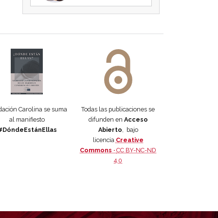
 DORA
ifiesto #DóndeEstánEllas
Manifiesto #DóndeEstánEllas
ación Carolina se suma
Todas las publicaciones se
al manifiesto
difunden en
Acceso
#DóndeEstánEllas
Abierto
, bajo
licencia
Creative
Commons ·
CC BY-NC-ND
4.0