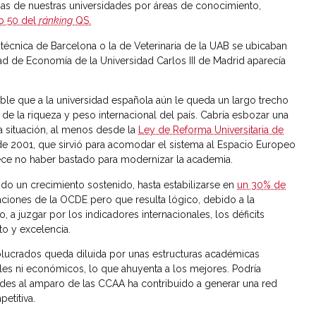
nas de nuestras universidades por áreas de conocimiento,
op 50 del
ránking
QS.
litécnica de Barcelona o la de Veterinaria de la UAB se ubicaban
ltad de Economía de la Universidad Carlos III de Madrid aparecía
able que a la universidad española aún le queda un largo trecho
 de la riqueza y peso internacional del país. Cabría esbozar una
ta situación, al menos desde la
Ley de Reforma Universitaria de
 de 2001, que sirvió para acomodar el sistema al Espacio Europeo
ece no haber bastado para modernizar la academia.
ndo un crecimiento sostenido, hasta estabilizarse en
un 30% de
naciones de la OCDE pero que resulta lógico, debido a la
 a juzgar por los indicadores internacionales, los déficits
to y excelencia.
volucrados queda diluida por unas estructuras académicas
ales ni económicos, lo que ahuyenta a los mejores. Podría
ades al amparo de las CCAA ha contribuido a generar una red
etitiva.