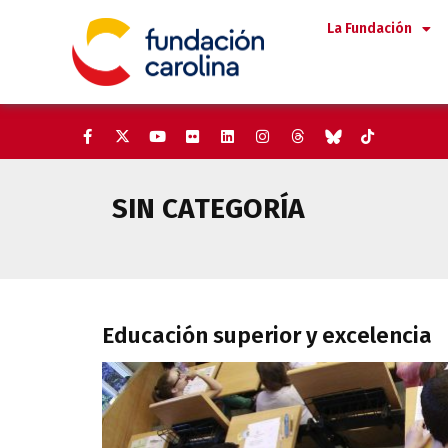
Saltar
La Fundación
al
contenido
SIN CATEGORÍA
Educación superior y excelenci
Educación superior y excelencia