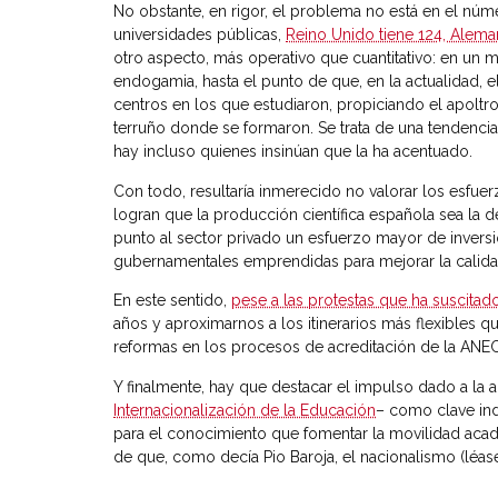
No obstante, en rigor, el problema no está en el nú
universidades públicas,
Reino Unido tiene 124, Alemani
otro aspecto, más operativo que cuantitativo: en un 
endogamia, hasta el punto de que, en la actualidad, e
centros en los que estudiaron, propiciando el apolt
terruño donde se formaron. Se trata de una tendencia 
hay incluso quienes insinúan que la ha acentuado.
Con todo, resultaría inmerecido no valorar los esfu
logran que la producción científica española sea la
punto al sector privado un esfuerzo mayor de inversió
gubernamentales emprendidas para mejorar la calida
En este sentido,
pese a las protestas que ha suscitad
años y aproximarnos a los itinerarios más flexibles qu
reformas en los procesos de acreditación de la ANECA
Y finalmente, hay que destacar el impulso dado a la ap
Internacionalización de la Educación
– como clave ind
para el conocimiento que fomentar la movilidad académi
de que, como decía Pio Baroja, el nacionalismo (léas