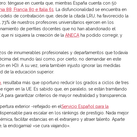
mero: téngase en cuenta que, mientras España cuenta con 50
a 88, Francia 80 e Italia 61
. La disfuncionalidad se encuentra en
modelo de contratación que, desde la citada LRU, ha favorecido la
l 73% de nuestros profesores universitarios ejercen en los
ronamiento de perfiles docentes que no han abandonado el
que ni siquiera la creación de la
ANECA
ha podido corregir, y
erzos de innumerables profesionales y departamentos que todavía
 décima del mundo (así como, por cierto, no demandar en este
n en I+D). A su vez, sería también injusto ignorar las medidas
d de la educación superior.
o
, resultaba más que oportuno reducir los grados a ciclos de tres
e rigen en la UE. Es sabido que, en paralelo, se están tramitando
 para garantizar criterios de mayor neutralidad y transparencia.
ertura exterior -reflejado en el
Servicio Español para la
ispensable para escalar en los ránkings de prestigio. Nada mejor
ca, facilitar estancias en el extranjero y atraer talento. Aparte
e, la endogamia) «se cura viajando».