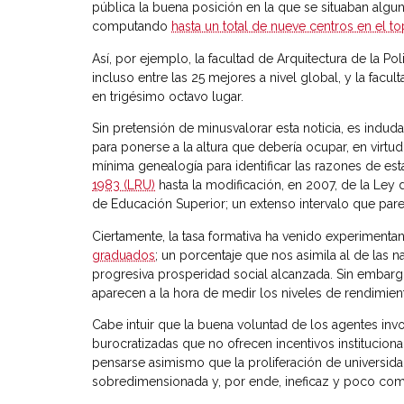
pública la buena posición en la que se situaban algu
computando
hasta un total de nueve centros en el t
Así, por ejemplo, la facultad de Arquitectura de la Po
incluso entre las 25 mejores a nivel global, y la facu
en trigésimo octavo lugar.
Sin pretensión de minusvalorar esta noticia, es indud
para ponerse a la altura que debería ocupar, en virtud
mínima genealogía para identificar las razones de es
1983 (LRU)
hasta la modificación, en 2007, de la Ley
de Educación Superior; un extenso intervalo que par
Ciertamente, la tasa formativa ha venido experimenta
graduados
; un porcentaje que nos asimila al de las 
progresiva prosperidad social alcanzada. Sin embargo,
aparecen a la hora de medir los niveles de rendimien
Cabe intuir que la buena voluntad de los agentes in
burocratizadas que no ofrecen incentivos institucion
pensarse asimismo que la proliferación de universid
sobredimensionada y, por ende, ineficaz y poco comp