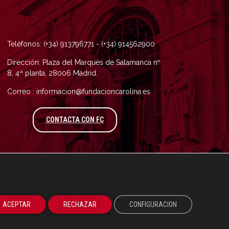
Teléfonos: (+34) 913796771 - (+34) 914562900
Dirección: Plaza del Marqués de Salamanca nº
8, 4ª planta, 28006 Madrid.
Correo : informacion@fundacioncarolina.es
A TRAVÉS DEL FORMULARIO DE CONTAC
CONTACTA CON FC
ACEPTAR
RECHAZAR
CONFIGURACION