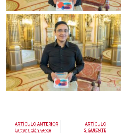
-
ARTÍCULO ANTERIOR
ARTÍCULO
-
La transición verde
SIGUIENTE