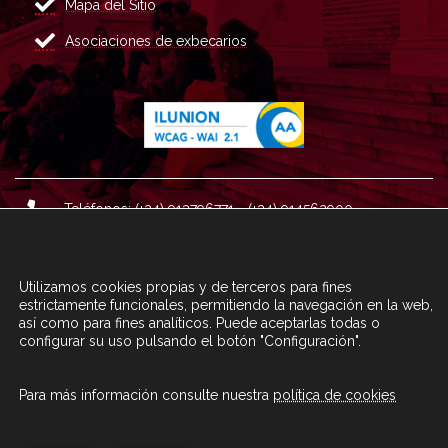
Mapa del Sitio
Asociaciones de exbecarios
Teléfonos: (+34) 913796771 - (+34) 914562900
Dirección: Plaza del Marqués de Salamanca nº 8, 4ª plan
ta, 28006 Madrid.
Utilizamos cookies propias y de terceros para fines
Correo : informacion@fundacioncarolina.es
estrictamente funcionales, permitiendo la navegación en la web,
así como para fines analíticos. Puede aceptarlas todas o
configurar su uso pulsando el botón "Configuración".
A TRAVÉS DEL FORMULARIO
CONTACTA CON FC
Para más información consulte nuestra
política de cookies
© Fundación Carolina 2020