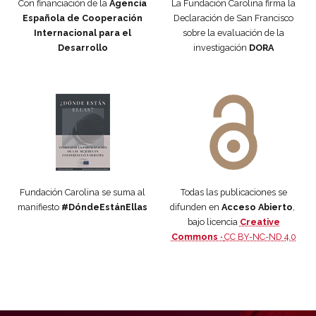
Con financiación de la
Agencia
La Fundación Carolina firma la
Española de Cooperación
Declaración de San Francisco
Internacional para el
sobre la evaluación de la
Desarrollo
investigación
DORA
Manifiesto #DóndeEstánEllas
Manifiesto #DóndeEstánEllas
Fundación Carolina se suma al
Todas las publicaciones se
manifiesto
#DóndeEstánEllas
difunden en
Acceso Abierto
,
bajo licencia
Creative
Commons ·
CC BY-NC-ND 4.0