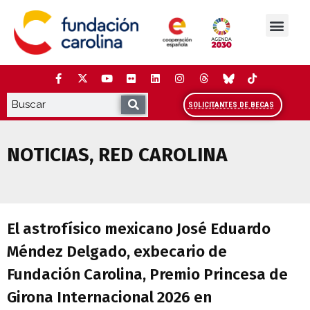
Saltar
al
contenido
La Fundación
Estudios y análisis
Cooperación y Liderazg
Red Carolina
SOLICITANTES DE BECAS
NOTICIAS
,
RED CAROLINA
El astrofísico mexicano José Eduardo Mé
El astrofísico mexicano José Eduardo
Méndez Delgado, exbecario de
Fundación Carolina, Premio Princesa de
Girona Internacional 2026 en