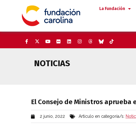
Saltar
La Fundación
al
contenido
NOTICIAS
El Consejo de Ministros aprue
El Consejo de Ministros aprueba 
2 junio, 2022
Artículo en categoría/s:
Notic