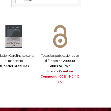
 DORA
ifiesto #DóndeEstánEllas
Manifiesto #DóndeEstánEllas
ación Carolina se suma
Todas las publicaciones se
al manifiesto
difunden en
Acceso
#DóndeEstánEllas
Abierto
, bajo
licencia
Creative
Commons ·
CC BY-NC-ND
4.0