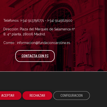
Teléfonos: (+34) 913796771 - (+34) 914562900
Dirección: Plaza del Marqués de Salamanca nº
8, 4ª planta, 28006 Madrid.
Correo : informacion@fundacioncarolina.es
A TRAVÉS DEL FORMULARIO DE CONTAC
CONTACTA CON FC
ACEPTAR
RECHAZAR
CONFIGURACION