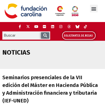
Saltar
al
contenido
La Fundación
Estudios y análisis
Cooperación y Liderazg
Red Carolina
SOLICITANTES DE BECAS
NOTICIAS
Seminarios presenciales de la VII edició
Seminarios presenciales de la VII
edición del Máster en Hacienda Pública
y Administración financiera y tributaria
(IEF-UNED)