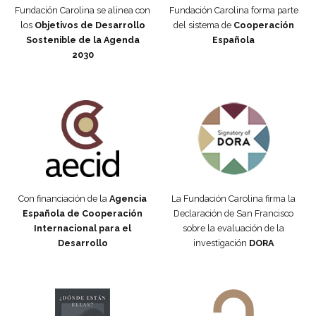
Fundación Carolina se alinea con
Fundación Carolina forma parte
los
Objetivos de Desarrollo
del sistema de
Cooperación
Sostenible de la Agenda
Española
2030
Fundación Carolina Colombia
Declaración de San Francisco
Con financiación de la
Agencia
La Fundación Carolina firma la
Española de Cooperación
Declaración de San Francisco
Internacional para el
sobre la evaluación de la
Desarrollo
investigación
DORA
Manifiesto #DóndeEstánEllas
Manifiesto #DóndeEstánEllas