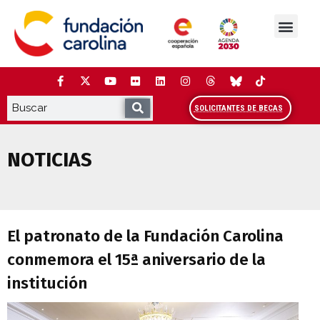
Saltar
al
contenido
La Fundación
Estudios y análisis
Cooperación y Liderazg
Red Carolina
SOLICITANTES DE BECAS
NOTICIAS
El patronato de la Fundación Carolina c
El patronato de la Fundación Carolina
conmemora el 15ª aniversario de la
institución