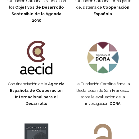
Fundación Carolina se alinea con
Fundación Carolina forma parte
los
Objetivos de Desarrollo
del sistema de
Cooperación
Sostenible de la Agenda
Española
2030
Fundación Carolina Colombia
Declaración de San Francisco
Con financiación de la
Agencia
La Fundación Carolina firma la
Española de Cooperación
Declaración de San Francisco
Internacional para el
sobre la evaluación de la
Desarrollo
investigación
DORA
Manifiesto #DóndeEstánEllas
Manifiesto #DóndeEstánEllas