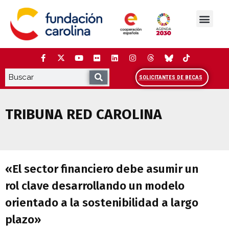
Saltar
al
contenido
La Fundación
Estudios y análisis
Cooperación y Liderazg
Red Carolina
SOLICITANTES DE BECAS
TRIBUNA RED CAROLINA
«El sector financiero debe asumir un ro
«El sector financiero debe asumir un
rol clave desarrollando un modelo
orientado a la sostenibilidad a largo
plazo»