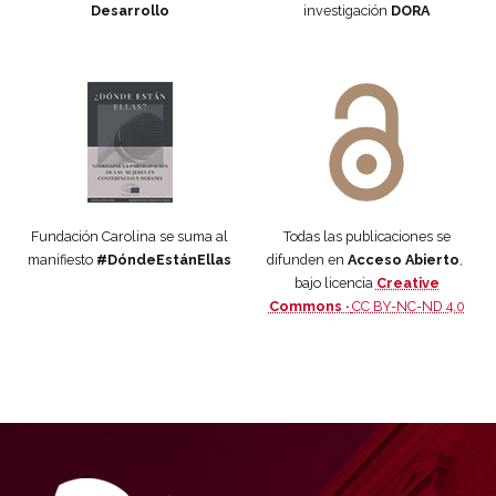
Desarrollo
investigación
DORA
Manifiesto #DóndeEstánEllas
Manifiesto #DóndeEstánEllas
Fundación Carolina se suma al
Todas las publicaciones se
manifiesto
#DóndeEstánEllas
difunden en
Acceso Abierto
,
bajo licencia
Creative
Commons ·
CC BY-NC-ND 4.0