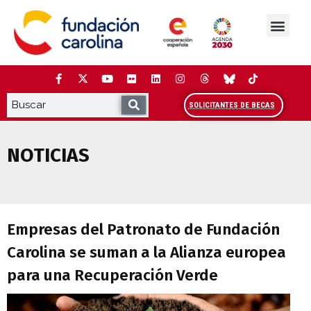
Saltar
al
contenido
La Fundación
Estudios y análisis
Cooperación y Liderazg
Red Carolina
SOLICITANTES DE BECAS
NOTICIAS
Empresas del Patronato de Fundación Ca
Empresas del Patronato de Fundación
Carolina se suman a la Alianza europea
para una Recuperación Verde