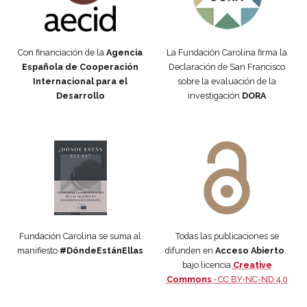
Con financiación de la
Agencia
La Fundación Carolina firma la
Española de Cooperación
Declaración de San Francisco
Internacional para el
sobre la evaluación de la
Desarrollo
investigación
DORA
Manifiesto #DóndeEstánEllas
Manifiesto #DóndeEstánEllas
Fundación Carolina se suma al
Todas las publicaciones se
manifiesto
#DóndeEstánEllas
difunden en
Acceso Abierto
,
bajo licencia
Creative
Commons ·
CC BY-NC-ND 4.0