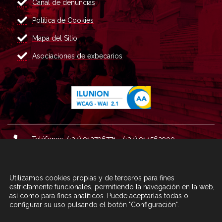
Canal de denuncias
Política de Cookies
Mapa del Sitio
Asociaciones de exbecarios
Teléfonos: (+34) 913796771 - (+34) 914562900
Dirección: Plaza del Marqués de Salamanca nº 8, 4ª plan
ta, 28006 Madrid.
Utilizamos cookies propias y de terceros para fines
Correo : informacion@fundacioncarolina.es
estrictamente funcionales, permitiendo la navegación en la web,
así como para fines analíticos. Puede aceptarlas todas o
configurar su uso pulsando el botón "Configuración".
A TRAVÉS DEL FORMULARIO
CONTACTA CON FC