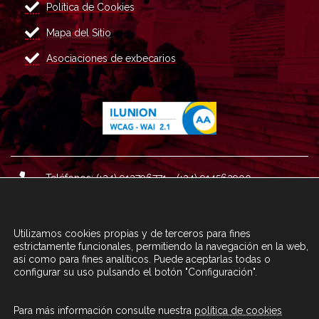
Política de Cookies
Mapa del Sitio
Asociaciones de exbecarios
Teléfonos: (+34) 913796771 - (+34) 914562900
Dirección: Plaza del Marqués de Salamanca nº 8, 4ª plan
ta, 28006 Madrid.
Utilizamos cookies propias y de terceros para fines
Correo : informacion@fundacioncarolina.es
estrictamente funcionales, permitiendo la navegación en la web,
así como para fines analíticos. Puede aceptarlas todas o
configurar su uso pulsando el botón "Configuración".
A TRAVÉS DEL FORMULARIO
CONTACTA CON FC
Para más información consulte nuestra
política de cookies