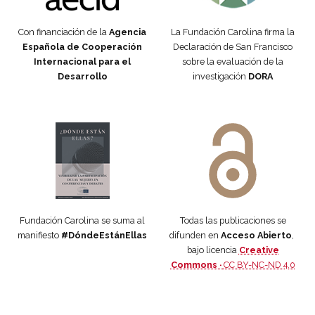
Con financiación de la
Agencia
La Fundación Carolina firma la
Española de Cooperación
Declaración de San Francisco
Internacional para el
sobre la evaluación de la
Desarrollo
investigación
DORA
Manifiesto #DóndeEstánEllas
Manifiesto #DóndeEstánEllas
Fundación Carolina se suma al
Todas las publicaciones se
manifiesto
#DóndeEstánEllas
difunden en
Acceso Abierto
,
bajo licencia
Creative
Commons ·
CC BY-NC-ND 4.0