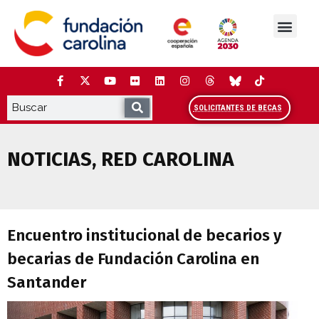
Saltar
al
contenido
La Fundación
Estudios y análisis
Cooperación y Liderazg
Red Carolina
SOLICITANTES DE BECAS
NOTICIAS
,
RED CAROLINA
Encuentro institucional de becarios y b
Encuentro institucional de becarios y
becarias de Fundación Carolina en
Santander