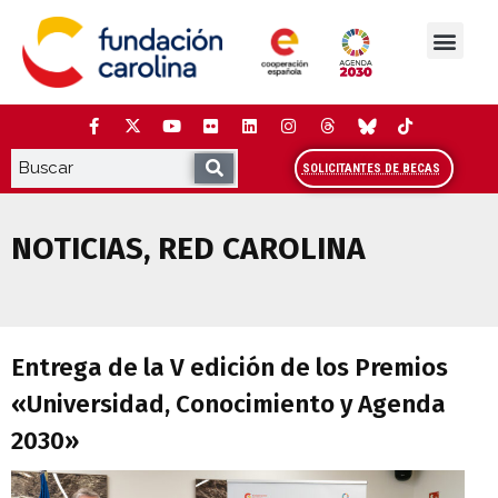
Saltar
al
contenido
La Fundación
Estudios y análisis
Cooperación y Liderazg
Red Carolina
SOLICITANTES DE BECAS
NOTICIAS
,
RED CAROLINA
Entrega de la V edición de los Premios
Entrega de la V edición de los Premios
«Universidad, Conocimiento y Agenda
2030»