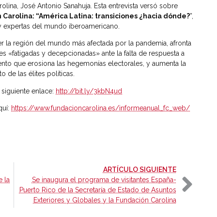
rolina, José Antonio Sanahuja. Esta entrevista versó sobre
Carolina: “América Latina: transiciones ¿hacia dónde?
”,
 y expertas del mundo iberoamericano.
ser la región del mundo más afectada por la pandemia, afronta
 «fatigadas y decepcionadas» ante la falta de respuesta a
ento que erosiona las hegemonías electorales, y aumenta la
 de las élites políticas.
 siguiente enlace:
http://bit.ly/3kbN4ud
quí:
https://www.fundacioncarolina.es/informeanual_fc_web/
-
ARTÍCULO SIGUIENTE
e la
Se inaugura el programa de visitantes España-
Puerto Rico de la Secretaría de Estado de Asuntos
Exteriores y Globales y la Fundación Carolina