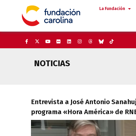
Saltar
La Fundación
al
contenido
NOTICIAS
Entrevista a José Antonio Sana
Entrevista a José Antonio Sanahuj
programa «Hora América» de RN