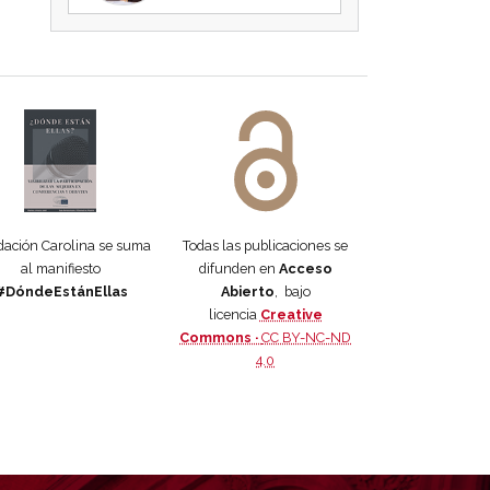
 DORA
ifiesto #DóndeEstánEllas
Manifiesto #DóndeEstánEllas
ación Carolina se suma
Todas las publicaciones se
al manifiesto
difunden en
Acceso
#DóndeEstánEllas
Abierto
, bajo
licencia
Creative
Commons ·
CC BY-NC-ND
4.0