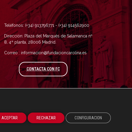
Teléfonos: (+34) 913796771 - (+34) 914562900
Dirección: Plaza del Marqués de Salamanca nº
8, 4ª planta, 28006 Madrid.
Correo : informacion@fundacioncarolina.es
A TRAVÉS DEL FORMULARIO DE CONTAC
CONTACTA CON FC
ACEPTAR
RECHAZAR
CONFIGURACION