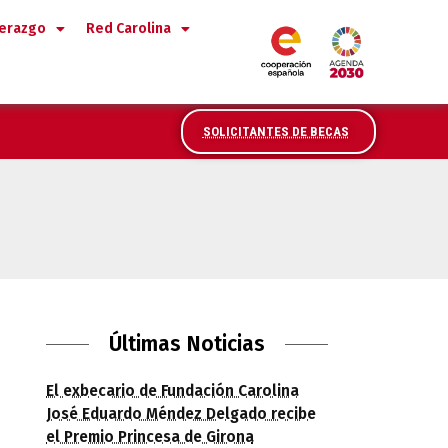
derazgo
Red Carolina
SOLICITANTES DE BECAS
 el programa «Hora América» de RNE
Últimas Noticias
El exbecario de Fundación Carolina
José Eduardo Méndez Delgado recibe
el Premio Princesa de Girona