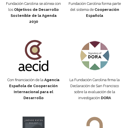
Fundación Carolina se alinea con
Fundación Carolina forma parte
los
Objetivos de Desarrollo
del sistema de
Cooperación
Sostenible de la Agenda
Española
2030
Fundación Carolina Colombia
Declaración de San Francisco
Con financiación de la
Agencia
La Fundación Carolina firma la
Española de Cooperación
Declaración de San Francisco
Internacional para el
sobre la evaluación de la
Desarrollo
investigación
DORA
Manifiesto #DóndeEstánEllas
Manifiesto #DóndeEstánEllas