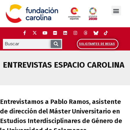
Saltar
al
contenido
La Fundación
Estudios y análisis
Cooperación y Liderazg
Red Carolina
SOLICITANTES DE BECAS
ENTREVISTAS ESPACIO CAROLINA
Entrevistamos a Pablo Ramos, asistente 
Entrevistamos a Pablo Ramos, asistente
de dirección del Máster Universitario en
Estudios Interdisciplinares de Género de