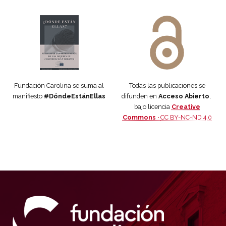
Manifiesto #DóndeEstánEllas
Manifiesto #DóndeEstánEllas
Fundación Carolina se suma al
Todas las publicaciones se
manifiesto
#DóndeEstánEllas
difunden en
Acceso Abierto
,
bajo licencia
Creative
Commons ·
CC BY-NC-ND 4.0