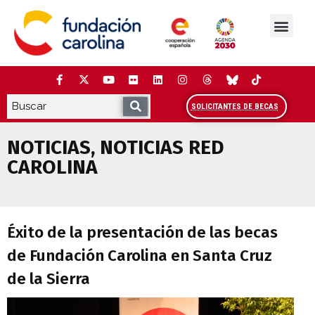
Saltar
al
contenido
La Fundación
Estudios y análisis
Cooperación y Liderazg
Red Carolina
SOLICITANTES DE BECAS
NOTICIAS
,
NOTICIAS RED
CAROLINA
Éxito de la presentación de las becas de
Éxito de la presentación de las becas
de Fundación Carolina en Santa Cruz
de la Sierra