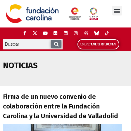
Saltar
al
contenido
La Fundación
Estudios y análisis
Cooperación y Liderazg
Red Carolina
SOLICITANTES DE BECAS
NOTICIAS
Firma de un nuevo convenio de colaborac
Firma de un nuevo convenio de
colaboración entre la Fundación
Carolina y la Universidad de Valladolid