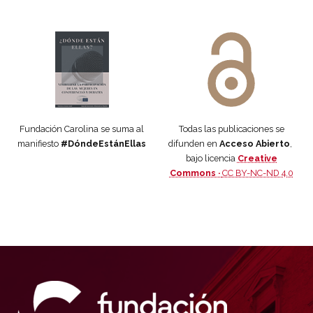
Manifiesto #DóndeEstánEllas
Manifiesto #DóndeEstánEllas
Fundación Carolina se suma al
Todas las publicaciones se
manifiesto
#DóndeEstánEllas
difunden en
Acceso Abierto
,
bajo licencia
Creative
Commons ·
CC BY-NC-ND 4.0