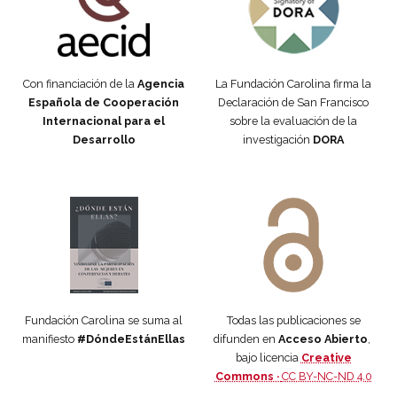
Con financiación de la
Agencia
La Fundación Carolina firma la
Española de Cooperación
Declaración de San Francisco
Internacional para el
sobre la evaluación de la
Desarrollo
investigación
DORA
Manifiesto #DóndeEstánEllas
Manifiesto #DóndeEstánEllas
Fundación Carolina se suma al
Todas las publicaciones se
manifiesto
#DóndeEstánEllas
difunden en
Acceso Abierto
,
bajo licencia
Creative
Commons ·
CC BY-NC-ND 4.0