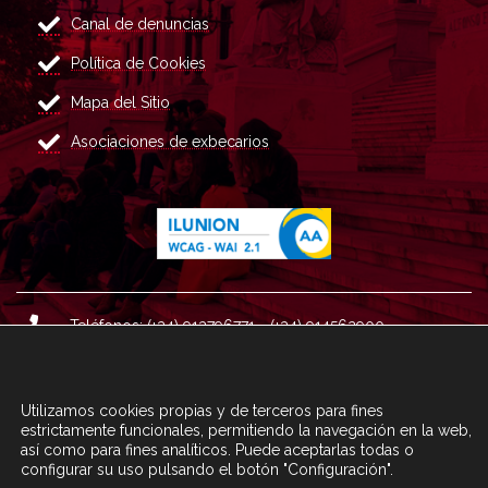
Canal de denuncias
Política de Cookies
Mapa del Sitio
Asociaciones de exbecarios
Teléfonos: (+34) 913796771 - (+34) 914562900
Dirección: Plaza del Marqués de Salamanca nº 8, 4ª plan
ta, 28006 Madrid.
Utilizamos cookies propias y de terceros para fines
Correo : informacion@fundacioncarolina.es
estrictamente funcionales, permitiendo la navegación en la web,
así como para fines analíticos. Puede aceptarlas todas o
configurar su uso pulsando el botón "Configuración".
A TRAVÉS DEL FORMULARIO
CONTACTA CON FC