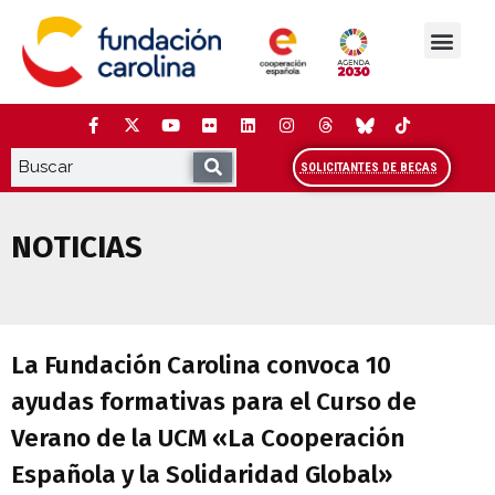
Saltar
al
contenido
La Fundación
Estudios y análisis
Cooperación y Liderazg
Red Carolina
SOLICITANTES DE BECAS
NOTICIAS
La Fundación Carolina convoca 10 ayuda
La Fundación Carolina convoca 10
ayudas formativas para el Curso de
Verano de la UCM «La Cooperación
Española y la Solidaridad Global»