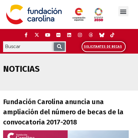
Saltar
al
contenido
La Fundación
Estudios y análisis
Cooperación y Liderazg
Red Carolina
SOLICITANTES DE BECAS
NOTICIAS
Fundación Carolina anuncia una ampliac
Fundación Carolina anuncia una
ampliación del número de becas de la
convocatoria 2017-2018