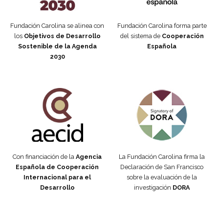
Fundación Carolina se alinea con
Fundación Carolina forma parte
los
Objetivos de Desarrollo
del sistema de
Cooperación
Sostenible de la Agenda
Española
2030
Fundación Carolina Colombia
Declaración de San Francisco
Con financiación de la
Agencia
La Fundación Carolina firma la
Española de Cooperación
Declaración de San Francisco
Internacional para el
sobre la evaluación de la
Desarrollo
investigación
DORA
Manifiesto #DóndeEstánEllas
Manifiesto #DóndeEstánEllas