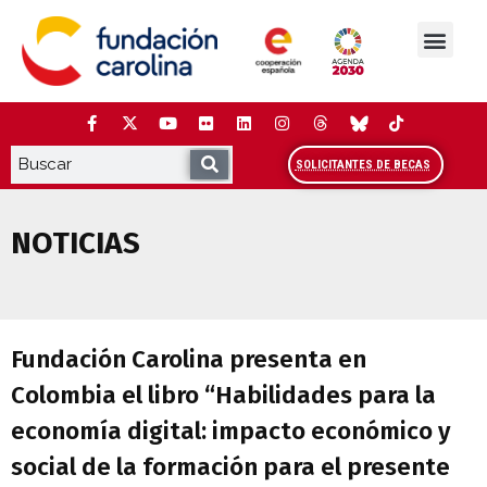
Saltar
al
contenido
La Fundación
Estudios y análisis
Cooperación y Liderazg
Red Carolina
SOLICITANTES DE BECAS
NOTICIAS
Fundación Carolina presenta en Colombia 
Fundación Carolina presenta en
Colombia el libro “Habilidades para la
economía digital: impacto económico y
social de la formación para el presente