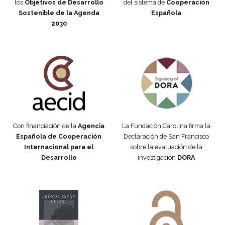
los
Objetivos de Desarrollo
del sistema de
Cooperación
Sostenible de la Agenda
Española
2030
Fundación Carolina Colombia
Declaración de San Francisco
Con financiación de la
Agencia
La Fundación Carolina firma la
Española de Cooperación
Declaración de San Francisco
Internacional para el
sobre la evaluación de la
Desarrollo
investigación
DORA
Manifiesto #DóndeEstánEllas
Manifiesto #DóndeEstánEllas