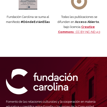
Fundación Carolina se suma al
Todas las publicaciones se
manifiesto
#DóndeEstánEllas
difunden en
Acceso Abierto
,
bajo licencia
Creative
Commons ·
CC BY-NC-ND 4.0
Fomento de las relaciones culturales y la cooperación en materia
educativa y científica entre España y los países de la Comunidad