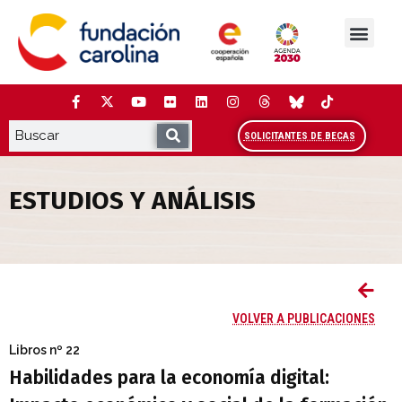
Saltar
al
contenido
La Fundación
Estudios y análisis
Cooperación y Liderazg
Red Carolina
SOLICITANTES DE BECAS
ESTUDIOS Y ANÁLISIS
Habilidades para la economía digital: Im
VOLVER A PUBLICACIONES
Libros
nº 22
Habilidades para la economía digital: