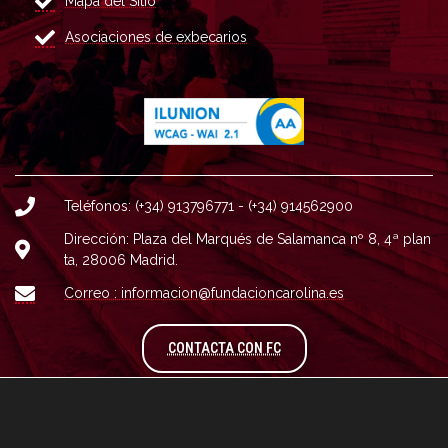
Mapa del Sitio
Asociaciones de exbecarios
Teléfonos: (+34) 913796771 - (+34) 914562900
Dirección: Plaza del Marqués de Salamanca nº 8, 4ª plan
ta, 28006 Madrid.
Correo : informacion@fundacioncarolina.es
A TRAVÉS DEL FORMULARIO
CONTACTA CON FC
© Fundación Carolina 2020