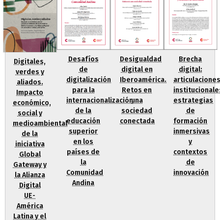
Desafíos
Desigualdad
Brecha
Digitales,
de
digital en
digital:
verdes y
digitalización
Iberoamérica.
articulacione
aliados.
para la
Retos en
institucionale
Impacto
internacionalización
una
estrategias
económico,
de la
sociedad
de
social y
educación
conectada
formación
medioambiental
superior
inmersivas
de la
en los
y
iniciativa
países de
contextos
Global
la
de
Gateway y
Comunidad
innovación
la Alianza
Andina
Digital
UE-
América
Latina y el