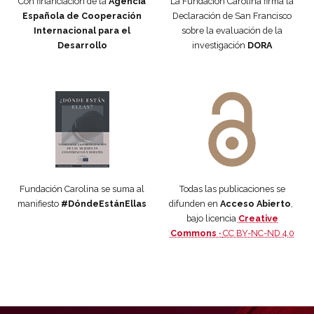
Con financiación de la
Agencia
La Fundación Carolina firma la
Española de Cooperación
Declaración de San Francisco
Internacional para el
sobre la evaluación de la
Desarrollo
investigación
DORA
Manifiesto #DóndeEstánEllas
Manifiesto #DóndeEstánEllas
Fundación Carolina se suma al
Todas las publicaciones se
manifiesto
#DóndeEstánEllas
difunden en
Acceso Abierto
,
bajo licencia
Creative
Commons ·
CC BY-NC-ND 4.0