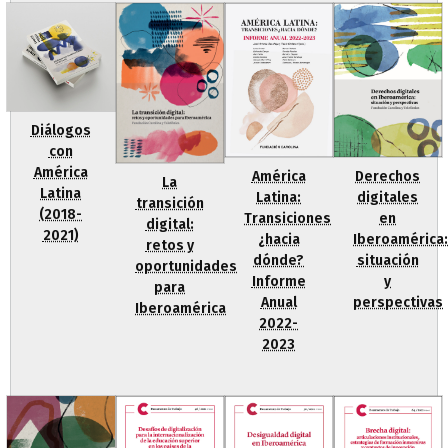
Diálogos
con
América
Derechos
América
La
Latina
digitales
Latina:
transición
(2018-
en
Transiciones
digital:
2021)
Iberoamérica:
¿hacia
retos y
situación
dónde?
oportunidades
y
Informe
para
perspectivas
Anual
Iberoamérica
2022-
2023