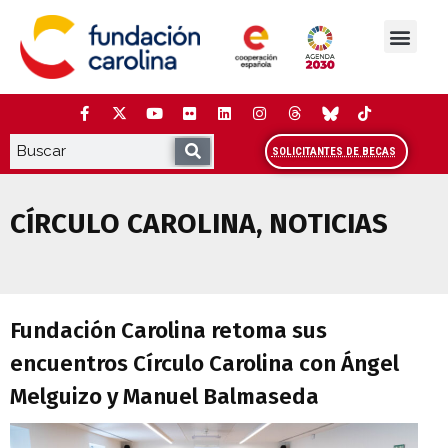
Saltar
al
contenido
La Fundación
Estudios y análisis
Cooperación y Liderazg
Red Carolina
SOLICITANTES DE BECAS
CÍRCULO CAROLINA
,
NOTICIAS
Fundación Carolina retoma sus encuent
Fundación Carolina retoma sus
encuentros Círculo Carolina con Ángel
Melguizo y Manuel Balmaseda