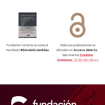
Manifiesto #DóndeEstánEllas
Manifiesto #DóndeEstánEllas
Fundación Carolina se suma al
Todas las publicaciones se
manifiesto
#DóndeEstánEllas
difunden en
Acceso Abierto
,
bajo licencia
Creative
Commons ·
CC BY-NC-ND 4.0