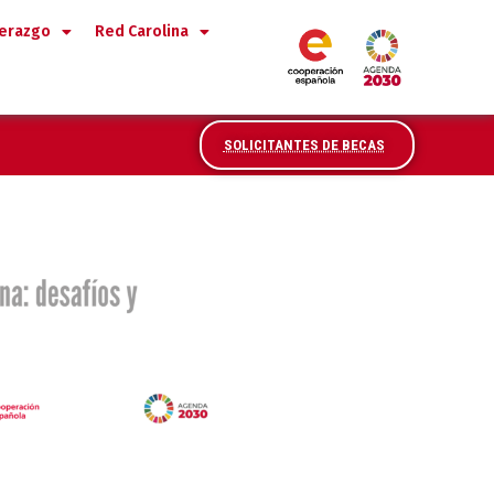
derazgo
Red Carolina
SOLICITANTES DE BECAS
rica - Retos para las políticas d