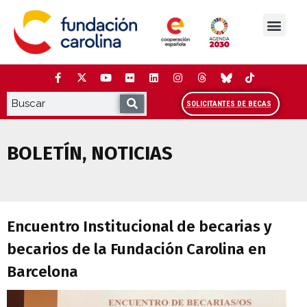
Saltar
al
contenido
La Fundación
Estudios y análisis
Cooperación y Liderazg
Red Carolina
SOLICITANTES DE BECAS
BOLETÍN
,
NOTICIAS
Encuentro Institucional de becarias y b
Encuentro Institucional de becarias y
becarios de la Fundación Carolina en
Barcelona