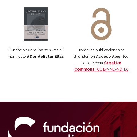
Manifiesto #DóndeEstánEllas
Manifiesto #DóndeEstánEllas
Fundación Carolina se suma al
Todas las publicaciones se
manifiesto
#DóndeEstánEllas
difunden en
Acceso Abierto
,
bajo licencia
Creative
Commons ·
CC BY-NC-ND 4.0