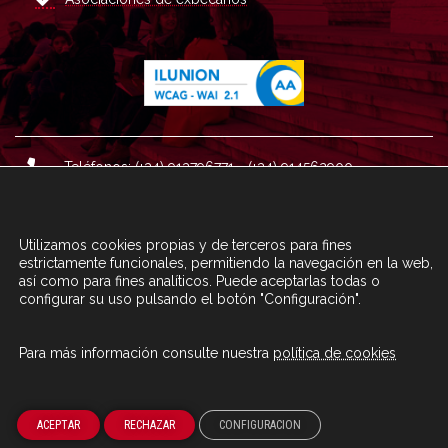
Teléfonos: (+34) 913796771 - (+34) 914562900
Dirección: Plaza del Marqués de Salamanca nº 8, 4ª plan
ta, 28006 Madrid.
Utilizamos cookies propias y de terceros para fines
Correo : informacion@fundacioncarolina.es
estrictamente funcionales, permitiendo la navegación en la web,
así como para fines analíticos. Puede aceptarlas todas o
configurar su uso pulsando el botón "Configuración".
A TRAVÉS DEL FORMULARIO
CONTACTA CON FC
Para más información consulte nuestra
política de cookies
© Fundación Carolina 2020
ACEPTAR
RECHAZAR
CONFIGURACION