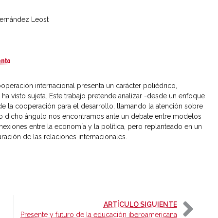
ernández Leost
La cooperación internacional para el desarrollo. Una aproximación teó
ento
operación internacional presenta un carácter poliédrico,
ha visto sujeta. Este trabajo pretende analizar -desde un enfoque
e la cooperación para el desarrollo, llamando la atención sobre
jo dicho ángulo nos encontramos ante un debate entre modelos
onexiones entre la economía y la política, pero replanteado en un
ación de las relaciones internacionales.
-
ARTÍCULO SIGUIENTE
Presente y futuro de la educación iberoamericana