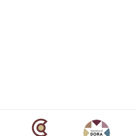
añola
Fundación Carolina Colombia
Declaración de San Francisco
Man