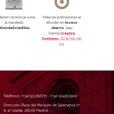
ación Carolina se suma
Todas las publicaciones se
al manifiesto
difunden en
Acceso
#DóndeEstánEllas
Abierto
, bajo
licencia
Creative
Commons ·
CC BY-NC-ND
4.0
Teléfonos: (+34) 913796771 - (+34) 914562900
Dirección: Plaza del Marqués de Salamanca nº
8, 4ª planta, 28006 Madrid.