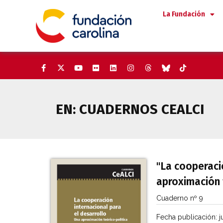
Saltar
La Fundación
al
contenido
EN:
CUADERNOS CEALCI
"La cooperació
aproximación 
Cuaderno nº 9
Fecha publicación:
j