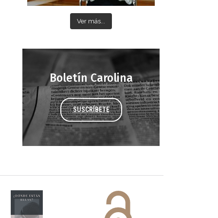
Ver más...
Boletín Carolina
SUSCRÍBETE
 DORA
ifiesto #DóndeEstánEllas
Manifiesto #DóndeEstánEllas