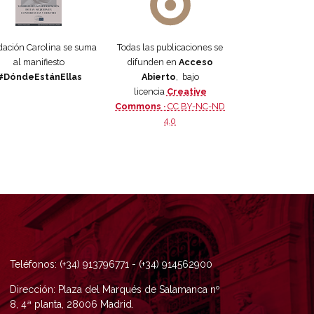
ación Carolina se suma
Todas las publicaciones se
al manifiesto
difunden en
Acceso
#DóndeEstánEllas
Abierto
, bajo
licencia
Creative
Commons ·
CC BY-NC-ND
4.0
Teléfonos: (+34) 913796771 - (+34) 914562900
Dirección: Plaza del Marqués de Salamanca nº
8, 4ª planta, 28006 Madrid.