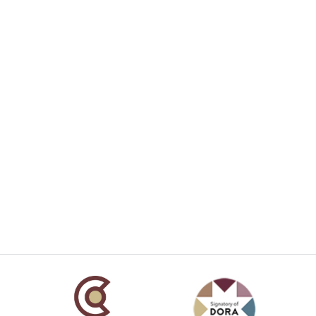
añola
Fundación Carolina Colombia
Declaración de San Francisco
Man