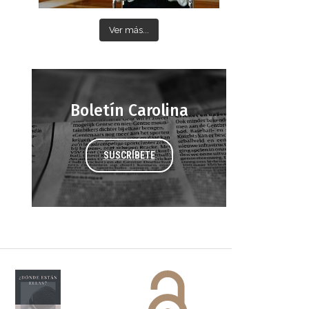
Ver más...
Boletín Carolina
SUSCRÍBETE
 DORA
ifiesto #DóndeEstánEllas
Manifiesto #DóndeEstánEllas