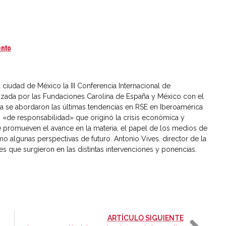
La Responsabilidad Social de las Empresas: enfoques ante la crisis (
ento
ciudad de México la III Conferencia Internacional de
izada por las Fundaciones Carolina de España y México con el
a se abordaron las últimas tendencias en RSE en Iberoamérica
is «de responsabilidad» que originó la crisis económica y
que promueven el avance en la materia, el papel de los medios de
o algunas perspectivas de futuro. Antonio Vives. director de la
es que surgieron en las distintas intervenciones y ponencias.
-
ARTÍCULO SIGUIENTE