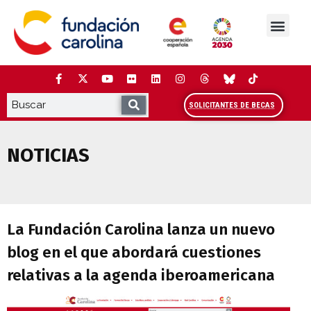
Saltar
al
contenido
La Fundación
Estudios y análisis
Cooperación y Liderazg
Red Carolina
SOLICITANTES DE BECAS
NOTICIAS
La Fundación Carolina lanza un nuevo b
La Fundación Carolina lanza un nuevo
blog en el que abordará cuestiones
relativas a la agenda iberoamericana