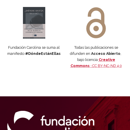
Manifiesto #DóndeEstánEllas
Manifiesto #DóndeEstánEllas
Fundación Carolina se suma al
Todas las publicaciones se
manifiesto
#DóndeEstánEllas
difunden en
Acceso Abierto
,
bajo licencia
Creative
Commons ·
CC BY-NC-ND 4.0