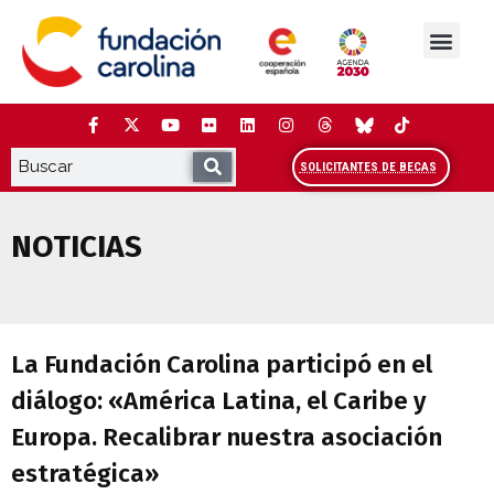
Saltar
al
contenido
La Fundación
Estudios y análisis
Cooperación y Liderazg
Red Carolina
SOLICITANTES DE BECAS
NOTICIAS
La Fundación Carolina participó en el di
La Fundación Carolina participó en el
diálogo: «América Latina, el Caribe y
Europa. Recalibrar nuestra asociación
estratégica»