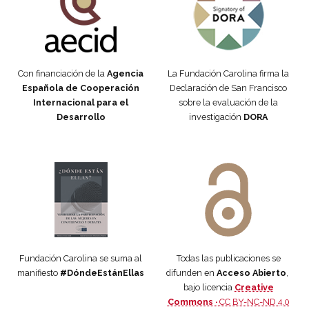
Con financiación de la
Agencia
La Fundación Carolina firma la
Española de Cooperación
Declaración de San Francisco
Internacional para el
sobre la evaluación de la
Desarrollo
investigación
DORA
Manifiesto #DóndeEstánEllas
Manifiesto #DóndeEstánEllas
Fundación Carolina se suma al
Todas las publicaciones se
manifiesto
#DóndeEstánEllas
difunden en
Acceso Abierto
,
bajo licencia
Creative
Commons ·
CC BY-NC-ND 4.0