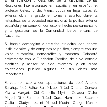
En la aparición y desarrollo de la disciplina de las
Relaciones Internacionales en España y en español, el
profesor Celestino del Arenal ocupa un lugar clave. Su
extensa obra ha girado en torno a asuntos clave: la
naturaleza de la sociedad internacional; la política exterior
española y, en conexión con esto, el hecho iberoamericano
y la gestación de la Comunidad Iberoamericana de
Naciones.
Su trabajo compaginó la actividad intelectual con labores
institucionales y de compromiso político, siempre con una
visión europeísta, democrática y moderna. Colaboró
activamente con la Fundación Carolina, de cuyo consejo
científico y asesor ha sido miembro, y en cuyas
colecciones publicó algunas de sus obras más
importantes.
El volumen cuenta con aportaciones de: José Antonio
Sanahuja (ed.), Esther Barbé Izuel, Rafael Calduch Cervera,
Yleana Margarita Cid Capetillo, Myriam Colacrai, Cástor
Miguel Díaz Barrado, Rafael Grasa Hernández, Susanne
Gratius, Gladys Lechini, Manuel Medina Ortega, Manuel