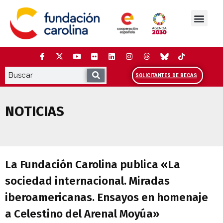
Saltar
al
contenido
La Fundación
Estudios y análisis
Cooperación y Liderazg
Red Carolina
SOLICITANTES DE BECAS
NOTICIAS
La Fundación Carolina publica «La soci
La Fundación Carolina publica «La
sociedad internacional. Miradas
iberoamericanas. Ensayos en homenaje
a Celestino del Arenal Moyúa»