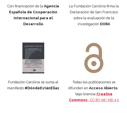
Con financiación de la
Agencia
La Fundación Carolina firma la
Española de Cooperación
Declaración de San Francisco
Internacional para el
sobre la evaluación de la
Desarrollo
investigación
DORA
Manifiesto #DóndeEstánEllas
Manifiesto #DóndeEstánEllas
Fundación Carolina se suma al
Todas las publicaciones se
manifiesto
#DóndeEstánEllas
difunden en
Acceso Abierto
,
bajo licencia
Creative
Commons ·
CC BY-NC-ND 4.0