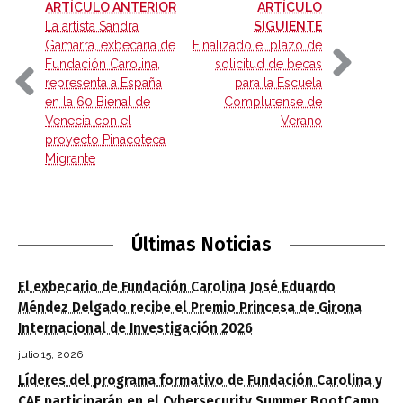
-
ARTÍCULO ANTERIOR
ARTÍCULO
-
La artista Sandra
SIGUIENTE
Gamarra, exbecaria de
Finalizado el plazo de
Fundación Carolina,
solicitud de becas
representa a España
para la Escuela
en la 60 Bienal de
Complutense de
Venecia con el
Verano
proyecto Pinacoteca
Migrante
Últimas Noticias
El exbecario de Fundación Carolina José Eduardo
Méndez Delgado recibe el Premio Princesa de Girona
Internacional de Investigación 2026
julio 15, 2026
Líderes del programa formativo de Fundación Carolina y
CAF participarán en el Cybersecurity Summer BootCamp