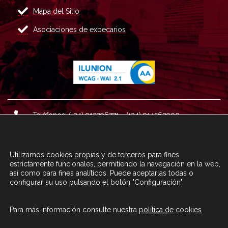
Mapa del Sitio
Asociaciones de exbecarios
Teléfonos: (+34) 913796771 - (+34) 914562900
Dirección: Plaza del Marqués de Salamanca nº 8, 4ª plan
ta, 28006 Madrid.
Utilizamos cookies propias y de terceros para fines
Correo : informacion@fundacioncarolina.es
estrictamente funcionales, permitiendo la navegación en la web,
así como para fines analíticos. Puede aceptarlas todas o
configurar su uso pulsando el botón "Configuración".
A TRAVÉS DEL FORMULARIO
CONTACTA CON FC
Para más información consulte nuestra
política de cookies