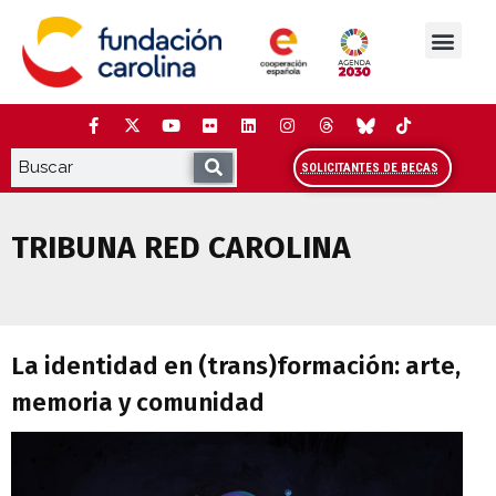
Saltar
al
contenido
La Fundación
Estudios y análisis
Cooperación y Liderazg
Red Carolina
SOLICITANTES DE BECAS
TRIBUNA RED CAROLINA
La identidad en (trans)formación: arte
La identidad en (trans)formación: arte,
memoria y comunidad