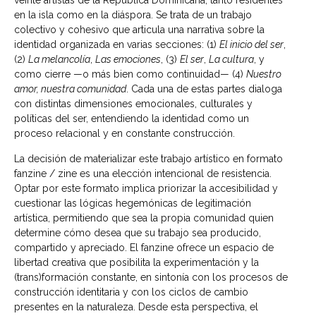
veinte artistas de la República Dominicana, tanto residentes
en la isla como en la diáspora. Se trata de un trabajo
colectivo y cohesivo que articula una narrativa sobre la
identidad organizada en varias secciones: (1)
El inicio del ser
,
(2)
La melancolía
,
Las
emociones
, (3)
El ser
,
La cultura
, y
como cierre —o más bien como continuidad— (4)
Nuestro
amor, nuestra comunidad
. Cada una de estas partes dialoga
con distintas dimensiones emocionales, culturales y
políticas del ser, entendiendo la identidad como un
proceso relacional y en constante construcción.
La decisión de materializar este trabajo artístico en formato
fanzine / zine es una elección intencional de resistencia.
Optar por este formato implica priorizar la accesibilidad y
cuestionar las lógicas hegemónicas de legitimación
artística, permitiendo que sea la propia comunidad quien
determine cómo desea que su trabajo sea producido,
compartido y apreciado. El fanzine ofrece un espacio de
libertad creativa que posibilita la experimentación y la
(trans)formación constante, en sintonía con los procesos de
construcción identitaria y con los ciclos de cambio
presentes en la naturaleza. Desde esta perspectiva, el