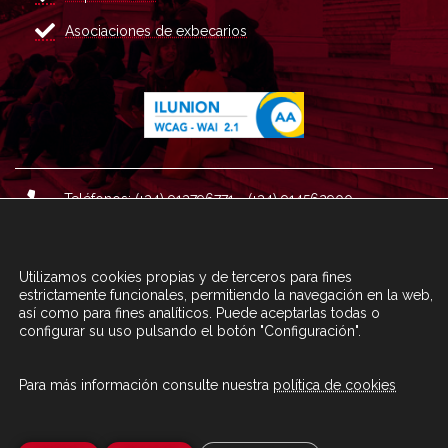
Asociaciones de exbecarios
Teléfonos: (+34) 913796771 - (+34) 914562900
Dirección: Plaza del Marqués de Salamanca nº 8, 4ª plan
ta, 28006 Madrid.
Utilizamos cookies propias y de terceros para fines
Correo : informacion@fundacioncarolina.es
estrictamente funcionales, permitiendo la navegación en la web,
así como para fines analíticos. Puede aceptarlas todas o
configurar su uso pulsando el botón "Configuración".
A TRAVÉS DEL FORMULARIO
CONTACTA CON FC
Para más información consulte nuestra
política de cookies
© Fundación Carolina 2020