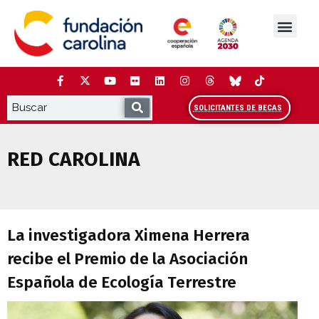
Saltar
al
contenido
La Fundación
Estudios y análisis
Cooperación y Liderazg
Red Carolina
SOLICITANTES DE BECAS
RED CAROLINA
La investigadora Ximena Herrera recibe 
La investigadora Ximena Herrera
recibe el Premio de la Asociación
Española de Ecología Terrestre