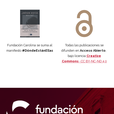
Manifiesto #DóndeEstánEllas
Manifiesto #DóndeEstánEllas
Fundación Carolina se suma al
Todas las publicaciones se
manifiesto
#DóndeEstánEllas
difunden en
Acceso Abierto
,
bajo licencia
Creative
Commons ·
CC BY-NC-ND 4.0