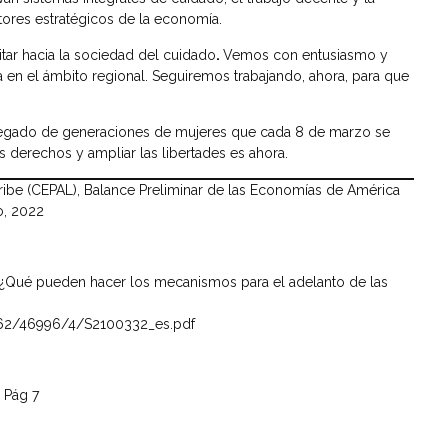
ctores estratégicos de la economía.
tar hacia la sociedad del cuidado
.
Vemos con entusiasmo y
en el ámbito regional. Seguiremos trabajando, ahora, para que
legado de generaciones de mujeres que cada 8 de marzo se
 derechos y ampliar las libertades es ahora.
ibe (CEPAL), Balance Preliminar de las Economías de América
o, 2022
 ¿Qué pueden hacer los mecanismos para el adelanto de las
1362/46996/4/S2100332_es.pdf
 Pág 7