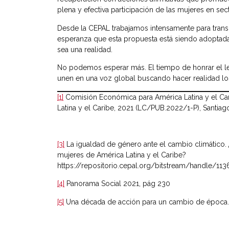
plena y efectiva participación de las mujeres en se
Desde la CEPAL trabajamos intensamente para transi
esperanza que esta propuesta está siendo adoptada 
sea una realidad.
No podemos esperar más. El tiempo de honrar el 
unen en una voz global buscando hacer realidad los
[1]
Comisión Económica para América Latina y el Car
Latina y el Caribe, 2021 (LC/PUB.2022/1-P), Santiag
[3]
La igualdad de género ante el cambio climático.
mujeres de América Latina y el Caribe?
https://repositorio.cepal.org/bitstream/handle/1
[4]
Panorama Social 2021, pág 230
[5]
Una década de acción para un cambio de época.