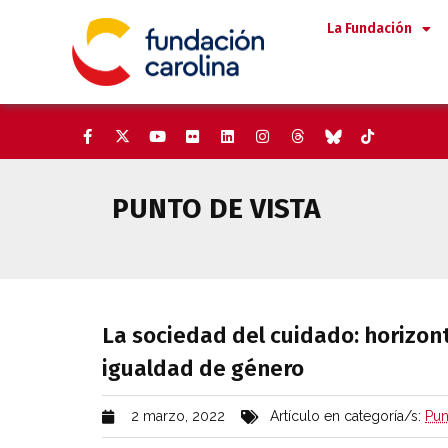
Saltar
La Fundación
al
contenido
PUNTO DE VISTA
La sociedad del cuidado: hori
La sociedad del cuidado: horizon
igualdad de género
2 marzo, 2022
Artículo en categoría/s:
Pun