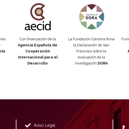
añola
Fundación Carolina Colombia
Declaración de San Francisco
Man
orma
Con financiación de la
La Fundación Carolina firma
Fund
e
Agencia Española de
la Declaración de San
ola
Cooperación
Francisco sobre la
Internacional para el
evaluación de la
Desarrollo
investigación
DORA
Aviso Legal