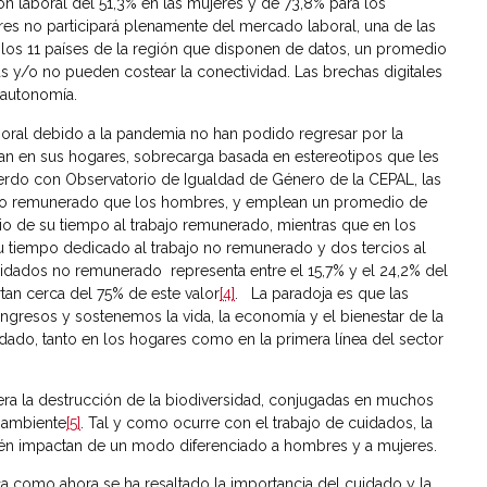
n laboral del 51,3% en las mujeres y de 73,8% para los
eres no participará plenamente del mercado laboral, una de las
n los 11 países de la región que disponen de datos, un promedio
 y/o no pueden costear la conectividad. Las brechas digitales
 autonomía.
boral debido a la pandemia no han podido regresar por la
n en sus hogares, sobrecarga basada en estereotipos que les
uerdo con Observatorio de Igualdad de Género de la CEPAL, las
o no remunerado que los hombres, y emplean un promedio de
cio de su tiempo al trabajo remunerado, mientras que en los
su tiempo dedicado al trabajo no remunerado y dos tercios al
idados no remunerado representa entre el 15,7% y el 24,2% del
tan cerca del 75% de este valor
[4]
. La paradoja es que las
gresos y sostenemos la vida, la economía y el bienestar de la
dado, tanto en los hogares como en la primera línea del sector
nera la destrucción de la biodiversidad, conjugadas en muchos
 ambiente
[5]
. Tal y como ocurre con el trabajo de cuidados, la
ién impactan de un modo diferenciado a hombres y a mujeres.
como ahora se ha resaltado la importancia del cuidado y la