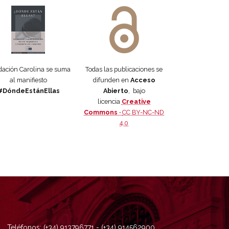
 DORA
ifiesto #DóndeEstánEllas
Manifiesto #DóndeEstánEllas
ación Carolina se suma
Todas las publicaciones se
al manifiesto
difunden en
Acceso
#DóndeEstánEllas
Abierto
, bajo
licencia
Creative
Commons ·
CC BY-NC-ND
4.0
Teléfonos: (+34) 913796771 - (+34) 914562900