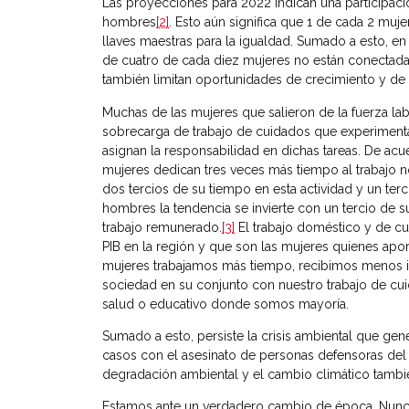
Las proyecciones para 2022 indican una participació
hombres
[2]
. Esto aún significa que 1 de cada 2 muj
llaves maestras para la igualdad. Sumado a esto, e
de cuatro de cada diez mujeres no están conectadas
también limitan oportunidades de crecimiento y de
Muchas de las mujeres que salieron de la fuerza la
sobrecarga de trabajo de cuidados que experimenta
asignan la responsabilidad en dichas tareas. De ac
mujeres dedican tres veces más tiempo al trabaj
dos tercios de su tiempo en esta actividad y un ter
hombres la tendencia se invierte con un tercio de 
trabajo remunerado.
[3]
El trabajo doméstico y de cu
PIB en la región y que son las mujeres quienes apor
mujeres trabajamos más tiempo, recibimos menos in
sociedad en su conjunto con nuestro trabajo de cui
salud o educativo donde somos mayoría.
Sumado a esto, persiste la crisis ambiental que ge
casos con el asesinato de personas defensoras del
degradación ambiental y el cambio climático tamb
Estamos ante un verdadero cambio de época. Nunca 