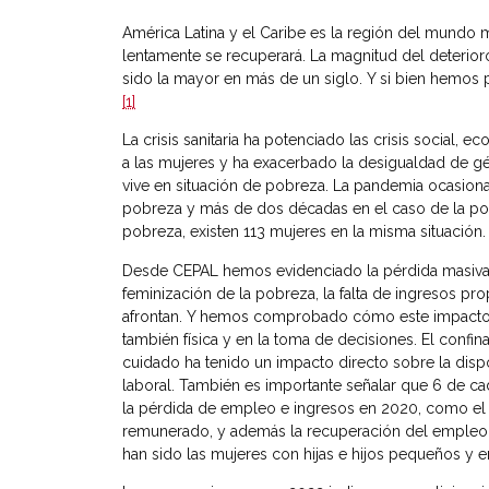
América Latina y el Caribe es la región del mundo
lentamente se recuperará. La magnitud del deterior
sido la mayor en más de un siglo. Y si bien hemos p
[1]
La crisis sanitaria ha potenciado las crisis social,
a las mujeres y ha exacerbado la desigualdad de gé
vive en situación de pobreza. La pandemia ocasion
pobreza y más de dos décadas en el caso de la po
pobreza, existen 113 mujeres en la misma situación.
Desde CEPAL hemos evidenciado la pérdida masiva d
feminización de la pobreza, la falta de ingresos pr
afrontan. Y hemos comprobado cómo este impacto
también física y en la toma de decisiones. El confin
cuidado ha tenido un impacto directo sobre la disp
laboral. También es importante señalar que 6 de c
la pérdida de empleo e ingresos en 2020, como el t
remunerado, y además la recuperación del empleo 
han sido las mujeres con hijas e hijos pequeños y e