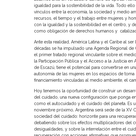
igualdad para la sostenibilidad de la vida. Todo el
vínculos entre la economía, la sociedad y medio amb
recursos, el tiempo y el trabajo entre mujeres y h
con la igualdad y la sostenibilidad en el centro, y
como obligación de derechos humanos y catalizador
Ante esta realidad, América Latina y el Caribe al se
décadas se ha impulsado una Agenda Regional de G
el primer tratado regional vinculante sobre el med
la Participación Pública y el Acceso a la Justicia e
de Escazú, tiene el potencial para convertirse en 
autonomía de las mujeres en los espacios de toma d
financiamiento vinculadas al medio ambiente, el cam
Hoy tenemos la oportunidad de construir un desarro
del cuidado, una nueva configuración que ponga en 
como el autocuidado y el cuidado del planeta. Es un
noviembre próximo, Argentina será sede de la XV Co
sociedad del cuidado: horizonte para una recuperac
debatiendo sobre los efectos multiplicadores del cu
desigualdades, y sobre la interrelación entre el cu
recuperación con acciones afirmativas que promueva