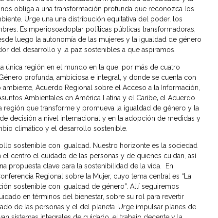
lo nos obliga a una transformación profunda que reconozca los
iente. Urge una una distribución equitativa del poder, los
ombres. Esimperiosoadoptar políticas públicas transformadoras,
 desde luego la autonomía de las mujeres y la igualdad de género
 del desarrollo y la paz sostenibles a que aspiramos.
r la única región en el mundo en la que, por más de cuatro
énero profunda, ambiciosa e integral, y donde se cuenta con
io ambiente, Acuerdo Regional sobre el Acceso a la Información,
n Asuntos Ambientales en América Latina y el Caribe
,
el Acuerdo
una región que transforme y promueva la igualdad de género y la
e decisión a nivel internacional y en la adopción de medidas y
bio climático y el desarrollo sostenible.
llo sostenible con igualdad. Nuestro horizonte es la sociedad
el centro el cuidado de las personas y de quienes cuidan, así
a propuesta clave para la sostenibilidad de la vida. En
nferencia Regional sobre la Mujer, cuyo tema central es “La
ión sostenible con igualdad de género”. Allí seguiremos
idado en términos del bienestar, sobre su rol para revertir
idado de las personas y el del planeta. Urge impulsar planes de
n sistemas integrales de cuidado, el trabajo decente y la