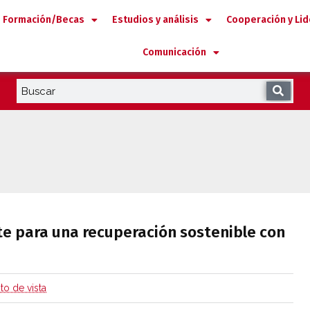
Formación/Becas
Estudios y análisis
Cooperación y Li
Comunicación
zonte para una recuperación sostenible c
te para una recuperación sostenible con
to de vista