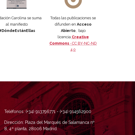
ación Carolina se suma
Todas las publicaciones se
al manifiesto
difunden en
Acceso
#DóndeEstánEllas
Abierto
, bajo
licencia
Creative
Commons ·
CC BY-NC-ND
4.0
Teléfonos: (+34) 913796771 - (+34) 914562900
Dirección: Plaza del Marqués de Salamanca nº
8, 4ª planta, 28006 Madrid.