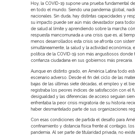
Hoy, la COVID-19 supone una prueba fundamental de r
en todo el mundo. Siendo una pandemia global, nadi
nacionales. Sin duda, hay distintas capacidades y re
su impacto puede ser aún más devastador para todos.
de salud al límite y aprendiendo sobre la marcha có
respuesta mancomunada a una crisis que es, al tiempo
menos desarrollados esta crisis se afronta con sist
simultáneamente, la salud y la actividad económica, e
política de la COVID-19 son más angustiosos donde ha
confianza ciudadana en sus gobiernos más precaria.
Aunque en distinto grado, en América Latina todo est
escenario adverso. Desde el fin del ciclo de las mate
bajas de las últimas siete décadas, el empleo y el b
registraba los peores índices de satisfacción con el 
desigualdad y las diferencias de acceso seguían sien
enfrentaba la peor crisis migratoria de su historia r
haber desmantelado parte de sus organizaciones regio
Con esas condiciones de partida el desafío para Améri
confinamiento y distancia física frente al contagio, 
pandemia. Al ser parte de titularidad privada, no exist