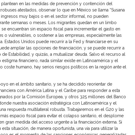
e plantean en las medidas de prevención y contención del
icrobuses atestados, observar lo que en México se llama “Susana
on ingresos muy bajos o en el sector informal, no pueden
l durante semanas o meses. Los migrantes quedan en un limbo
s se encuentran sin espacio fiscal para incrementar el gasto en
s o vulnerables, o sostener a las empresas, especialmente las
 Estados Unidos puede recurrir a la Fed y financiarse en su
ede ampliar las opciones de financiación, y se puede recurrir a
e Estabilidad, y quizás, a mutualizar deuda. Salvo el recurso al
estigma financiero, nada similar existe en Latinoamérica y el
 coste humano, hay serios riesgos políticos en la región ante el
o en el ámbito sanitario, y se ha decidido reorientar de
anciera con América Latina y el Caribe para responder a esta
gnados por la Comisión Europea, y otros 325 millones del Banco
donde nuestra asociación estratégica con Latinoamérica y el
na respuesta multilateral robusta. Trabajaremos en el G20 y las
a más espacio fiscal para evitar el colapso sanitario, el desplome
en gran medida del acceso urgente a la financiación externa. Si
sta situación, de manera oportunista, una vía para utilizar la
tampoco es el momento de las sanciones económicas generalizadas,