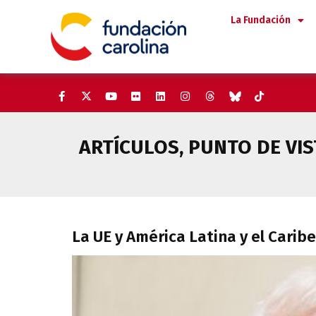
Saltar
La Fundación
al
contenido
ARTÍCULOS
,
PUNTO DE VIS
La UE y América Latina y el Car
La UE y América Latina y el Carib