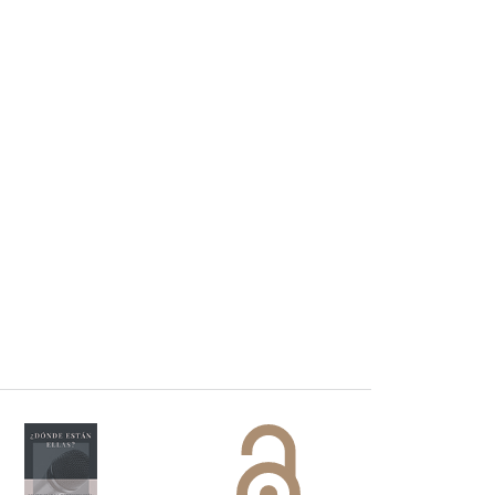
 DORA
ifiesto #DóndeEstánEllas
Manifiesto #DóndeEstánEllas