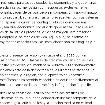
esiliencia para las sociedades, las economías y la gobernanza
e está a salvo, menos aún con respuestas exclusivamente
sponsabilidades de partida, pero sin cooperación y apoyo mutuo,
 La propia UE sufre una crisis sin precedentes, con sus sistemas
mo “aplanar la curva” del contagio, y busca como dar una
, sanitaria, económica, social y de gobernanza. En los países
emas de salud más precarios, y menos margen para preservar,
l empleo y los medios de vida. Aquí y allá, los dilemas de
y menos espacio fiscal, las instituciones son más frágiles y la
o está presente. La región ya iniciaba el año 2020 con un
rias primas en 2014, las tasas de crecimiento han sido las más
ienestar retrocedía, y aumentaba la pobreza. El Latinobarómetro
funcionamiento de la democracia en los últimos veinte años. La
do enormes, y la región, con el epicentro en Venezuela,
eciente. También ha perdido capacidad de actuar colectivamente, al
nales a causa de la polarización y la fragmentación política.
ca Latina es titánico. Incluso con medidas drásticas de
los sistemas de salud pueden colapsar en una fase temprana de la
e acceso igualitario a los test y la atención médica de calidad.