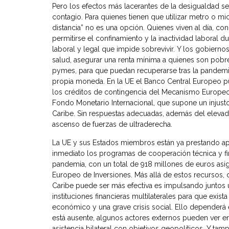
Pero los efectos más lacerantes de la desigualdad s
contagio. Para quienes tienen que utilizar metro o m
distancia” no es una opción. Quienes viven al día, c
permitirse el confinamiento y la inactividad labora
laboral y legal que impide sobrevivir. Y los gobierno
salud, asegurar una renta mínima a quienes son pobre
pymes, para que puedan recuperarse tras la pandemia.
propia moneda. En la UE el Banco Central Europeo pu
los créditos de contingencia del Mecanismo Europeo d
Fondo Monetario Internacional, que supone un injusto 
Caribe. Sin respuestas adecuadas, además del elevado
ascenso de fuerzas de ultraderecha.
La UE y sus Estados miembros están ya prestando apoy
inmediato los programas de cooperación técnica y fin
pandemia, con un total de 918 millones de euros asi
Europeo de Inversiones. Más allá de estos recursos, 
Caribe puede ser más efectiva es impulsando juntos u
instituciones financieras multilaterales para que exist
económico y una grave crisis social. Ello dependerá 
está ausente, algunos actores externos pueden ver en e
asistencia bilateral con objetivos geopolíticos. Y 