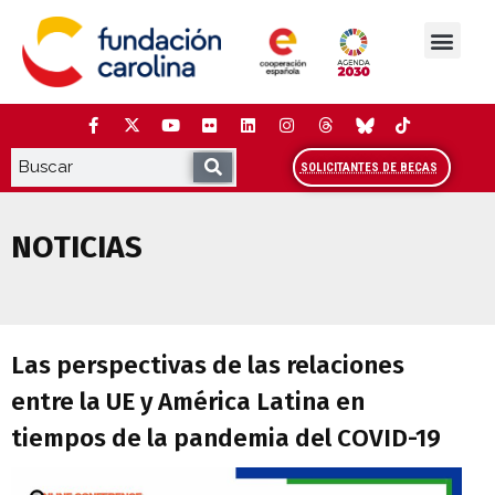
Saltar
al
contenido
La Fundación
Estudios y análisis
Cooperación y Liderazg
Red Carolina
SOLICITANTES DE BECAS
NOTICIAS
Las perspectivas de las relaciones entr
Las perspectivas de las relaciones
entre la UE y América Latina en
tiempos de la pandemia del COVID-19