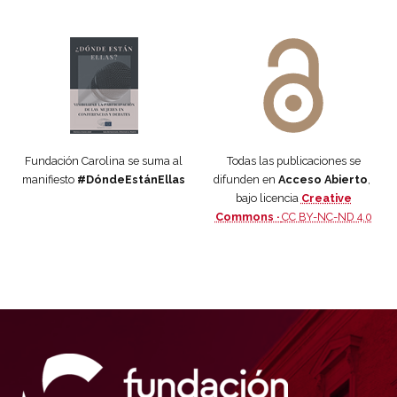
Manifiesto #DóndeEstánEllas
Manifiesto #DóndeEstánEllas
Fundación Carolina se suma al
Todas las publicaciones se
manifiesto
#DóndeEstánEllas
difunden en
Acceso Abierto
,
bajo licencia
Creative
Commons ·
CC BY-NC-ND 4.0