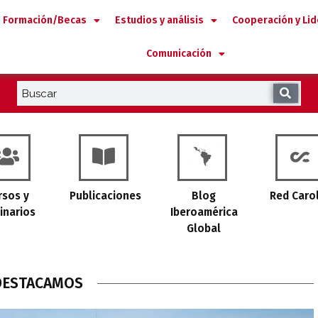
Formación/Becas
Estudios y análisis
Cooperación y Li
Comunicación
olina
rsos y
Publicaciones
Blog
Red Caro
inarios
Iberoamérica
Global
DESTACAMOS