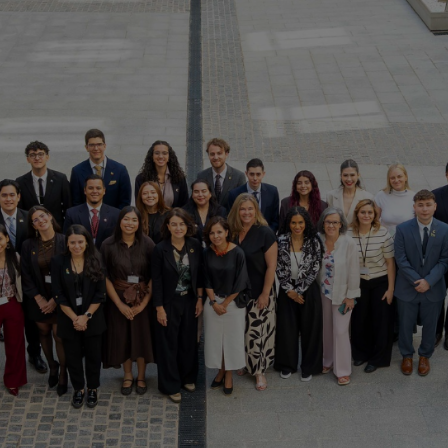
rama formativo sobre valo
uciones democráticas para 
e América Latina y el Cari
 la Fundación Carolina y CAF –banco de desarrollo de Améri
programa ha sido concebido como un itinerario progresivo 
imiento institucional y al impulso de liderazgos públicos en l
VER MÁS