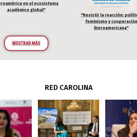
eroamérica en el ecosistema
académico global"
"Resistir la reacción: políti
feminismo y cooperació
iberoamericana"
MOSTRAR MÁS
RED CAROLINA