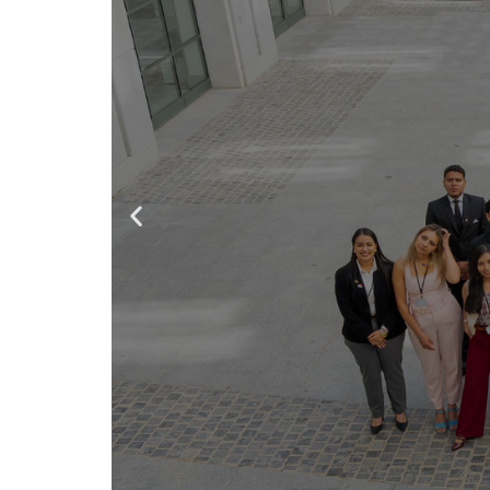
Prog
instit
d
Impulsado por
Caribe, el 
fortalec