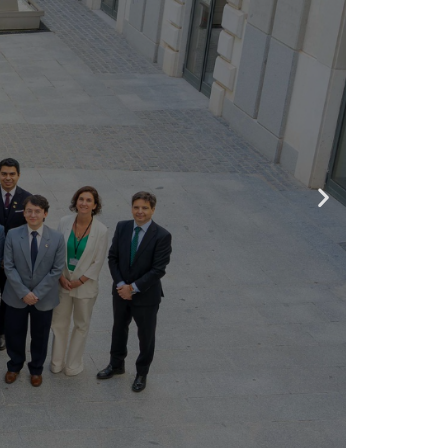
res e
líderes
be
ca Latina y el
orientado al
a región.