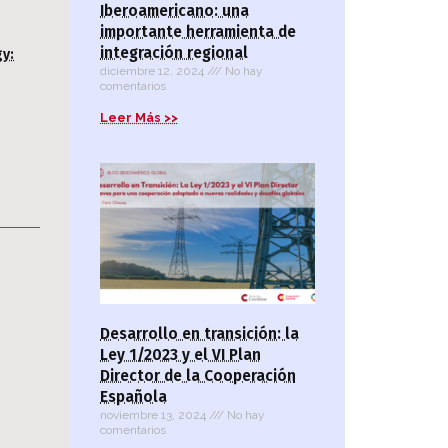
Iberoamericano: una
importante herramienta de
integración regional
gy:
diciembre 12, 2024
No hay
comentarios
Leer Más >>
Desarrollo en transición: la
Ley 1/2023 y el VI Plan
Director de la Cooperación
Española
noviembre 13, 2024
No hay
comentarios