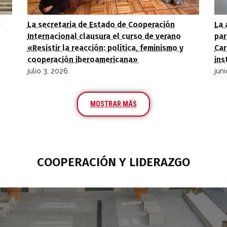
9
La secretaria de Estado de Cooperación
La 
Internacional clausura el curso de verano
par
«Resistir la reacción: política, feminismo y
Car
cooperación iberoamericana»
ins
julio 3, 2026
jun
MOSTRAR MÁS
COOPERACIÓN Y LIDERAZGO​