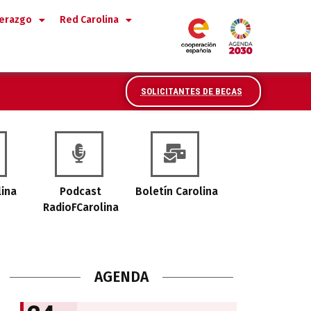
derazgo
Red Carolina
SOLICITANTES DE BECAS
lina
Podcast
Boletín Carolina
RadioFCarolina
AGENDA