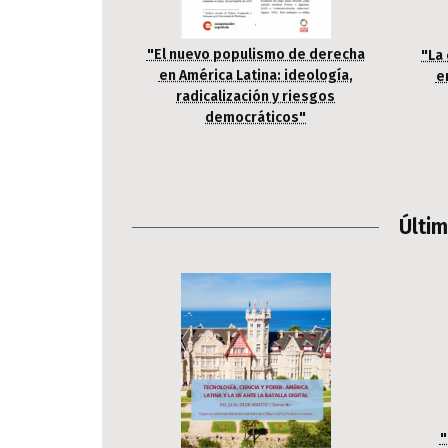
"El nuevo populismo de derecha
"La 
en América Latina: ideología,
e
radicalización y riesgos
democráticos"
Últi
"