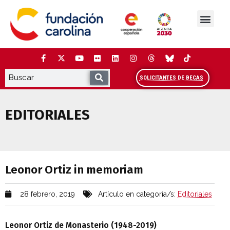
Saltar
al
contenido
La Fundación
Estudios y análisis
Cooperación y Liderazg
Red Carolina
SOLICITANTES DE BECAS
EDITORIALES
Leonor Ortiz in memoriam
Leonor Ortiz in memoriam
28 febrero, 2019
Artículo en categoría/s:
Editoriales
Leonor Ortiz de Monasterio (1948-2019)