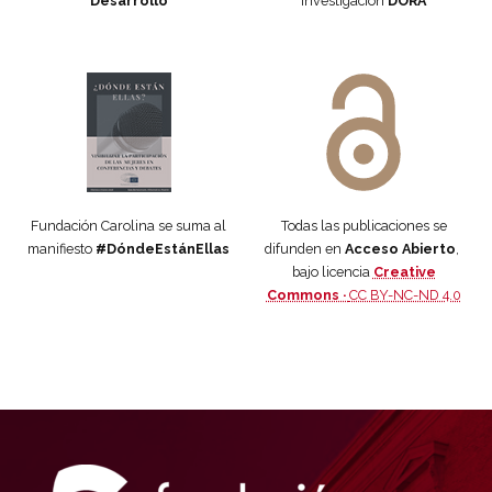
Desarrollo
investigación
DORA
Manifiesto #DóndeEstánEllas
Manifiesto #DóndeEstánEllas
Fundación Carolina se suma al
Todas las publicaciones se
manifiesto
#DóndeEstánEllas
difunden en
Acceso Abierto
,
bajo licencia
Creative
Commons ·
CC BY-NC-ND 4.0