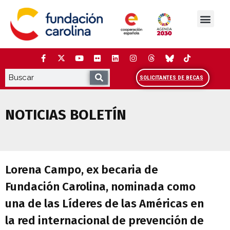
Saltar
al
contenido
La Fundación
Estudios y análisis
Cooperación y Liderazg
Red Carolina
SOLICITANTES DE BECAS
NOTICIAS BOLETÍN
Lorena Campo, ex becaria de Fundación C
Lorena Campo, ex becaria de
Fundación Carolina, nominada como
una de las Líderes de las Américas en
la red internacional de prevención de