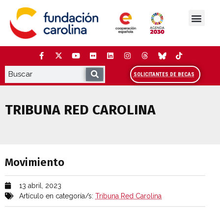
Saltar
al
contenido
La Fundación
Estudios y análisis
Cooperación y Liderazg
Red Carolina
SOLICITANTES DE BECAS
TRIBUNA RED CAROLINA
Movimiento
Movimiento
13 abril, 2023
Artículo en categoría/s:
Tribuna Red Carolina