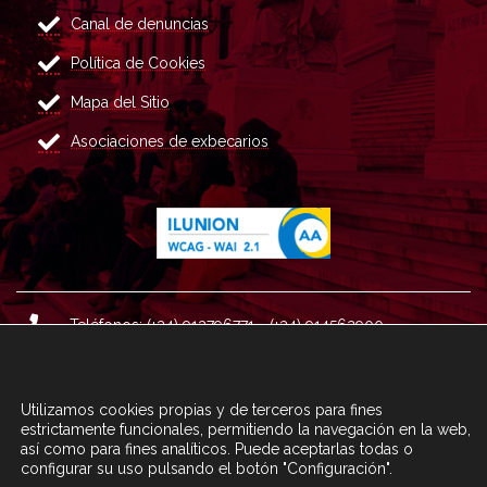
Canal de denuncias
Política de Cookies
Mapa del Sitio
Asociaciones de exbecarios
Teléfonos: (+34) 913796771 - (+34) 914562900
Dirección: Plaza del Marqués de Salamanca nº 8, 4ª plan
ta, 28006 Madrid.
Utilizamos cookies propias y de terceros para fines
Correo : informacion@fundacioncarolina.es
estrictamente funcionales, permitiendo la navegación en la web,
así como para fines analíticos. Puede aceptarlas todas o
configurar su uso pulsando el botón "Configuración".
A TRAVÉS DEL FORMULARIO
CONTACTA CON FC