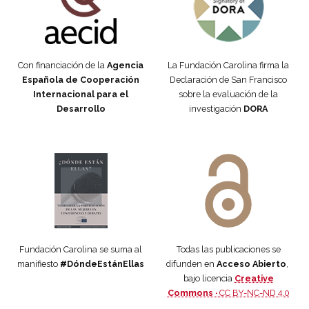
Con financiación de la
Agencia
La Fundación Carolina firma la
Española de Cooperación
Declaración de San Francisco
Internacional para el
sobre la evaluación de la
Desarrollo
investigación
DORA
Manifiesto #DóndeEstánEllas
Manifiesto #DóndeEstánEllas
Fundación Carolina se suma al
Todas las publicaciones se
manifiesto
#DóndeEstánEllas
difunden en
Acceso Abierto
,
bajo licencia
Creative
Commons ·
CC BY-NC-ND 4.0