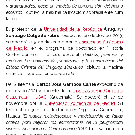
y dramaturgias: hacia un modelo de comprensión del hecho
escénico
“, obtuvo la máxima calificación: sobresaliente cum
laude.
El profesor de la
Universidad de la República
(Uruguay)
Santiago Delgado Fabre
, exbecario de doctorado 2019,
se doctoró el 9 de diciembre por la
Universidad Autónoma
de Madrid
, en el programa de doctorado en “Historia
Contemporánea”. La tesis doctoral “
Pueblos, fronteras y
territorio. Las políticas de fundaciones y la construcción del
Estado Oriental del Uruguay, 1851-1910
” obtuvo la máxima
distinción: sobresaliente
cum laude
.
De Guatemala,
Carlos José Gamboa Canté
,exbecario de
doctorado 2021 y docente de la
Universidad San Carlos de
Guatemala – USAC
(Guatemala). Se doctoró el 27 de
noviembre por la
Universidad Politécnica de Madrid
. Su
tesis del programa de doctorado en “Ingeniería Geomática”,
titulada “
Enfoques metodológicos y modelización de fallas
activas para mejorar las estimaciones de la peligrosidad
sísmica. Aplicación en Centroamérica (CA)
”, fue evaluada con
sobresaliente
cum laude
.