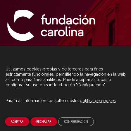
Fomento de las relaciones culturales y la cooperación en materia
educativa y científica entre España y los países de la Comunidad
Iberoamericana de Naciones y con otros con especiales vínculos
históricos, culturales y geográficos.
Utilizamos cookies propias y de terceros para fines
estrictamente funcionales, permitiendo la navegación en la web,
así como para fines analíticos. Puede aceptarlas todas o
configurar su uso pulsando el botón "Configuración".
Aviso Legal
Política de privacidad
Para más información consulte nuestra
política de cookies
Canal de denuncias
Política de Cookies
ACEPTAR
RECHAZAR
CONFIGURACION
Mapa del Sitio