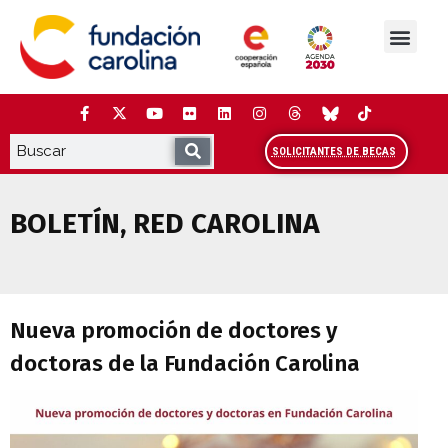
Saltar
al
contenido
La Fundación
Estudios y análisis
Cooperación y Liderazg
Red Carolina
SOLICITANTES DE BECAS
BOLETÍN
,
RED CAROLINA
Nueva promoción de doctores y doctoras
Nueva promoción de doctores y
doctoras de la Fundación Carolina