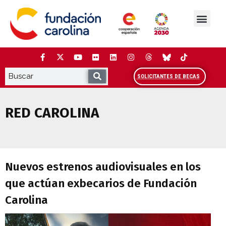
Saltar
al
contenido
La Fundación
Estudios y análisis
Cooperación y Liderazg
Red Carolina
SOLICITANTES DE BECAS
RED CAROLINA
Nuevos estrenos audiovisuales en los q
Nuevos estrenos audiovisuales en los
que actúan exbecarios de Fundación
Carolina