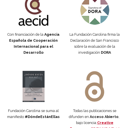
Con financiación de la
Agencia
La Fundación Carolina firma la
Española de Cooperación
Declaración de San Francisco
Internacional para el
sobre la evaluación de la
Desarrollo
investigación
DORA
Manifiesto #DóndeEstánEllas
Manifiesto #DóndeEstánEllas
Fundación Carolina se suma al
Todas las publicaciones se
manifiesto
#DóndeEstánEllas
difunden en
Acceso Abierto
,
bajo licencia
Creative