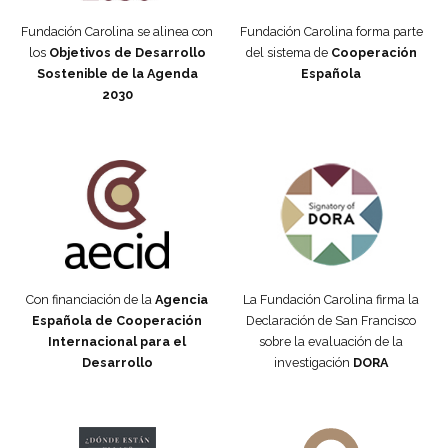
Fundación Carolina se alinea con
Fundación Carolina forma parte
los
Objetivos de Desarrollo
del sistema de
Cooperación
Sostenible de la Agenda
Española
2030
Fundación Carolina Colombia
Declaración de San Francisco
Con financiación de la
Agencia
La Fundación Carolina firma la
Española de Cooperación
Declaración de San Francisco
Internacional para el
sobre la evaluación de la
Desarrollo
investigación
DORA
Manifiesto #DóndeEstánEllas
Manifiesto #DóndeEstánEllas