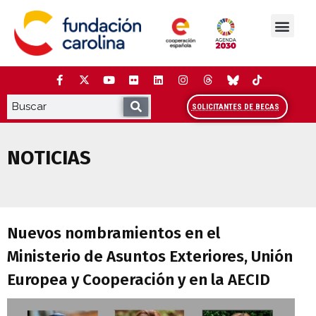
Saltar
al
contenido
La Fundación
Estudios y análisis
Cooperación y Liderazg
Red Carolina
SOLICITANTES DE BECAS
NOTICIAS
Nuevos nombramientos en el Ministerio 
Nuevos nombramientos en el
Ministerio de Asuntos Exteriores, Unión
Europea y Cooperación y en la AECID