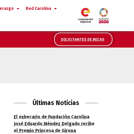
derazgo
Red Carolina
SOLICITANTES DE BECAS
oramiento científico en Iberoamérica y op
Últimas Noticias
El exbecario de Fundación Carolina
José Eduardo Méndez Delgado recibe
el Premio Princesa de Girona