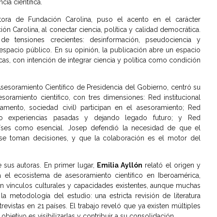
ia científica.
ctora de Fundación Carolina, puso el acento en el carácter
ión Carolina, al conectar ciencia, política y calidad democrática.
e tensiones crecientes: desinformación, pseudociencia y
espacio público. En su opinión, la publicación abre un espacio
icas, con intención de integrar ciencia y política como condición
 Asesoramiento Científico de Presidencia del Gobierno, centró su
esoramiento científico, con tres dimensiones: Red institucional
rlamento, sociedad civil) participan en el asesoramiento; Red
o experiencias pasadas y dejando legado futuro; y Red
países como esencial. Josep defendió la necesidad de q
ue el
se toman decisiones, y que la colaboración es el motor del
 sus autoras. En primer lugar,
Emilia Ayllón
relató el origen y
a el ecosistema de asesoramiento científico en Iberoamérica,
 vínculos culturales y capacidades existentes, aunque muchas
la metodología del estudio: una estricta revisión de literatura
revistas en 21 países. El trabajo reveló que ya existen múltiples
objetivo es visibilizarlas y contribuir a su consolidación.