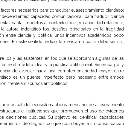
os factores necesarios para consolidar el asesoramiento científico:
 independientes; capacidad comunicacional, para traducir ciencia
ermita adaptar modelos al contexto local; y capacidad relacional,
a autora indentificó los desafíos principales en la fragilidad
exión entre ciencia y política, unos incentivos académicos poco
ones. En este sentido, indicó, la ciencia no basta: debe ser útil,
re los y las asistentes, en los que se abordaron algunas de las
 entre el modelo ideal y la práctica política real. Sin embargo, y
iencia de avanzar hacia una complementariedad mayor entre
ientífico es un puente imperfecto pero necesario entre ambos
n, frente a discursos antipolíticos.
estado actual del ecosistema iberoamericano de asesoramiento
estructuras e instituciones que promueven el uso de evidencia
de decisiones públicas. Su objetivo es identificar capacidades
ortar elementos de diagnóstico que contribuyan a su consolidación