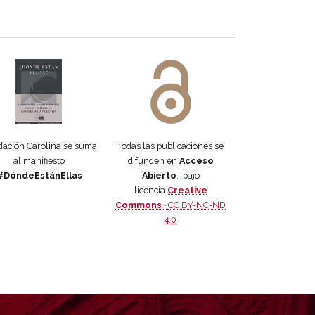
 DORA
ifiesto #DóndeEstánEllas
Manifiesto #DóndeEstánEllas
ación Carolina se suma
Todas las publicaciones se
al manifiesto
difunden en
Acceso
#DóndeEstánEllas
Abierto
, bajo
licencia
Creative
Commons ·
CC BY-NC-ND
4.0