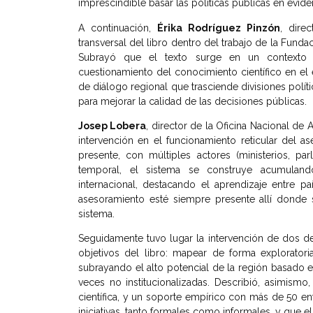
imprescindible basar las políticas públicas en evidenc
A continuación,
Érika Rodríguez Pinzón
, dire
transversal del libro dentro del trabajo de la Fundac
Subrayó que el texto surge en un contexto d
cuestionamiento del conocimiento científico en el 
de diálogo regional que trasciende divisiones polít
para mejorar la calidad de las decisiones públicas
.
Josep Lobera
, director de la Oficina Nacional de
intervención en el funcionamiento reticular del as
presente, con múltiples actores (ministerios, pa
temporal, el sistema se construye acumuland
internacional, destacando el aprendizaje entre 
asesoramiento esté siempre presente allí donde 
sistema.
Seguidamente tuvo lugar la intervención de dos de
objetivos del libro: mapear de forma exploratori
subrayando el
alto potencial de la región
basado en
veces no institucionalizadas. Describió, asimismo, 
científica, y un soporte empírico con más de 50 ent
iniciativas, tanto formales como informales, y que el 