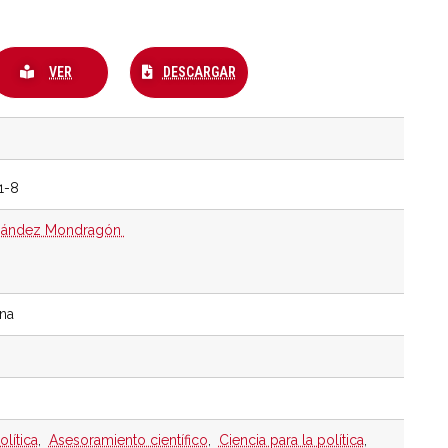
VER
DESCARGAR
1-8
rnández Mondragón
ina
olítica
,
Asesoramiento científico
,
Ciencia para la política
,