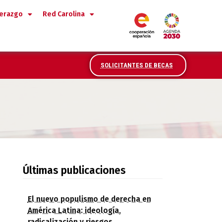
derazgo
Red Carolina
SOLICITANTES DE BECAS
 oportunidades para una cooperación regi
Últimas publicaciones
El nuevo populismo de derecha en
América Latina: ideología,