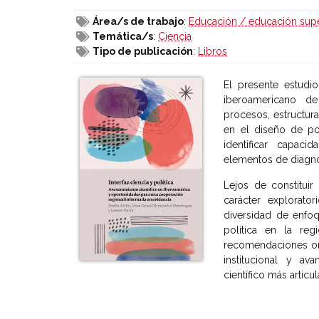
Área/s de trabajo
:
Educación / educación supe
Temática/s
:
Ciencia
Tipo de publicación
:
Libros
El presente estudi
iberoamericano de
procesos, estructura
en el diseño de pol
identificar capacid
elementos de diagnó
Lejos de constituir
carácter explorato
diversidad de enfoq
política en la reg
recomendaciones ori
institucional y a
científico más articu