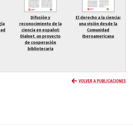
Difusión y
El derecho a la ciencia:
gía
reconocimiento de la
una visión desde la
dad
ciencia en español:
Comunidad
Dialnet, un proyecto
Iberoamericana
de cooperación
bibliotecaria
VOLVER A PUBLICACIONES
añola
Fundación Carolina Colombia
Declaración de San Francisco
Man