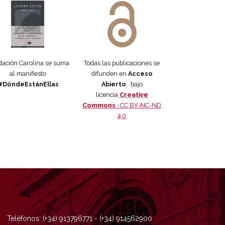
ación Carolina se suma
Todas las publicaciones se
al manifiesto
difunden en
Acceso
#DóndeEstánEllas
Abierto
, bajo
licencia
Creative
Commons ·
CC BY-NC-ND
4.0
Teléfonos: (+34) 913796771 - (+34) 914562900