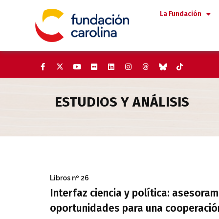
Saltar
La Fundación
al
contenido
ESTUDIOS Y ANÁLISIS
Interfaz ciencia y política: a
Libros
nº 26
Interfaz ciencia y política: asesoram
oportunidades para una cooperación