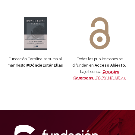
Manifiesto #DóndeEstánEllas
Manifiesto #DóndeEstánEllas
Fundación Carolina se suma al
Todas las publicaciones se
manifiesto
#DóndeEstánEllas
difunden en
Acceso Abierto
,
bajo licencia
Creative
Commons ·
CC BY-NC-ND 4.0