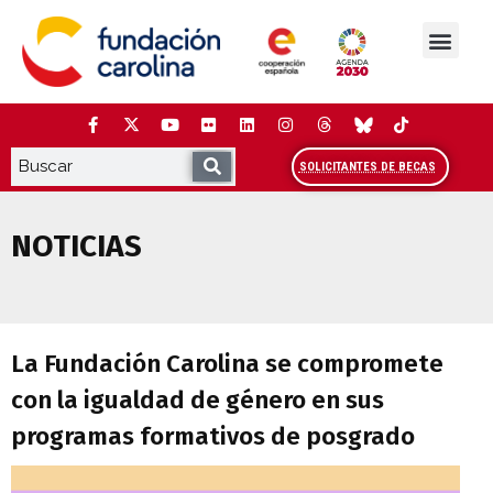
Saltar
al
contenido
La Fundación
Estudios y análisis
Cooperación y Liderazg
Red Carolina
SOLICITANTES DE BECAS
NOTICIAS
La Fundación Carolina se compromete c
La Fundación Carolina se compromete
con la igualdad de género en sus
programas formativos de posgrado