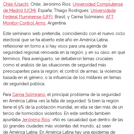
Chile (Usach)
, Chile; Jerónimo Ríos:
Universidad Complutense
de Madrid (UCM)
, España; Thiago Rodrigues:
Universidade
Federal Fluminense (UFF)
, Brasil; y Carina Solmirano:
ATT
Monitor-Control Arms
, Argentina.
Este seminario web pretendía, coincidiendo con el nuevo ciclo
electoral que se ha abierto este año en América Latina,
reflexionar en torno a si hay visos para una agenda de
seguridad regional renovada en la región, y en su caso, en qué
términos. Para averiguarlo, se debatieron temas cruciales
como el análisis de las situaciones de seguridad más
preocupantes para la región; el control de armas; la violencia
basada en el género; o la influencia de los militares en temas
de seguridad pública.
Para
Carina Solmirano
, e
l principal problema de la seguridad
en
América Latina
«es la falta de seguridad: Si bien la región
tiene el 9% de la población mundial, en ella se dan más de un
tercio de homicidios violentos. En este sentido también
apuntaba
Jerónimo Ríos
: «No es casualidad que dentro de las
50 grandes ciudades más violentas del mundo, 42 sean
de
América Latina
. En América Latina hay una epidemia de