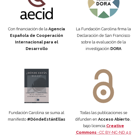
Con financiación de la
Agencia
La Fundación Carolina firma la
Española de Cooperación
Declaración de San Francisco
Internacional para el
sobre la evaluación de la
Desarrollo
investigación
DORA
Manifiesto #DóndeEstánEllas
Manifiesto #DóndeEstánEllas
Fundación Carolina se suma al
Todas las publicaciones se
manifiesto
#DóndeEstánEllas
difunden en
Acceso Abierto
,
bajo licencia
Creative
Commons ·
CC BY-NC-ND 4.0