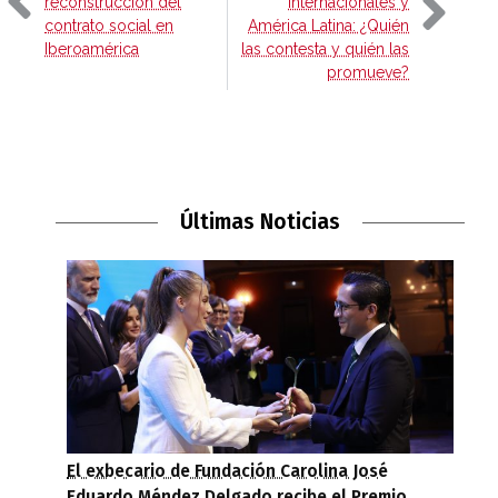
reconstrucción del
internacionales y
contrato social en
América Latina: ¿Quién
Iberoamérica
las contesta y quién las
promueve?
Últimas Noticias
El exbecario de Fundación Carolina José
Eduardo Méndez Delgado recibe el Premio