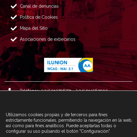
Canal de denuncias
Política de Cookies
Mapa del Sitio
Asociaciones de exbecarios
Teléfonos: (+34) 913796771 - (+34) 914562900
Dirección: Plaza del Marqués de Salamanca nº 8, 4ª plan
ta, 28006 Madrid.
Utilizamos cookies propias y de terceros para fines
Correo : informacion@fundacioncarolina.es
estrictamente funcionales, permitiendo la navegación en la web,
así como para fines analíticos. Puede aceptarlas todas o
configurar su uso pulsando el botón "Configuración".
A TRAVÉS DEL FORMULARIO
CONTACTA CON FC