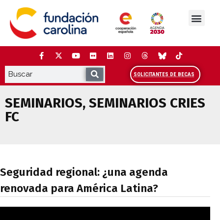
Saltar
al
contenido
La Fundación
Estudios y análisis
Cooperación y Liderazg
Red Carolina
SOLICITANTES DE BECAS
SEMINARIOS
,
SEMINARIOS CRIES
FC
Seguridad regional: ¿una agenda renova
Seguridad regional: ¿una agenda
renovada para América Latina?