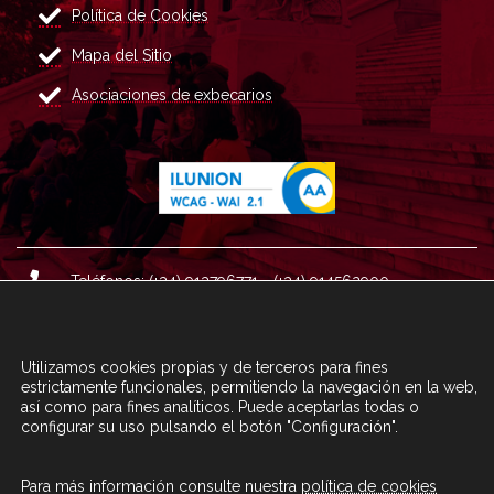
Política de Cookies
Mapa del Sitio
Asociaciones de exbecarios
Teléfonos: (+34) 913796771 - (+34) 914562900
Dirección: Plaza del Marqués de Salamanca nº 8, 4ª plan
ta, 28006 Madrid.
Utilizamos cookies propias y de terceros para fines
Correo : informacion@fundacioncarolina.es
estrictamente funcionales, permitiendo la navegación en la web,
así como para fines analíticos. Puede aceptarlas todas o
configurar su uso pulsando el botón "Configuración".
A TRAVÉS DEL FORMULARIO
CONTACTA CON FC
Para más información consulte nuestra
política de cookies