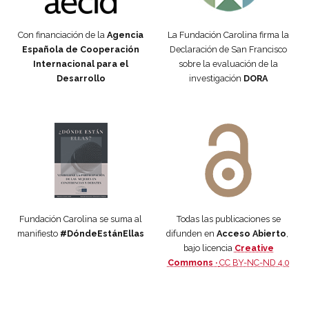
Con financiación de la
Agencia
La Fundación Carolina firma la
Española de Cooperación
Declaración de San Francisco
Internacional para el
sobre la evaluación de la
Desarrollo
investigación
DORA
Manifiesto #DóndeEstánEllas
Manifiesto #DóndeEstánEllas
Fundación Carolina se suma al
Todas las publicaciones se
manifiesto
#DóndeEstánEllas
difunden en
Acceso Abierto
,
bajo licencia
Creative
Commons ·
CC BY-NC-ND 4.0