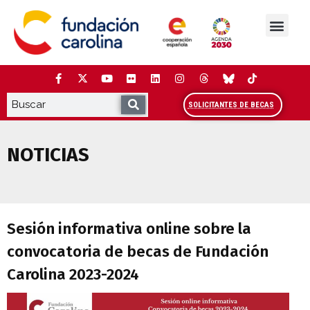
Saltar
al
contenido
La Fundación
Estudios y análisis
Cooperación y Liderazg
Red Carolina
SOLICITANTES DE BECAS
NOTICIAS
Sesión informativa online sobre la con
Sesión informativa online sobre la
convocatoria de becas de Fundación
Carolina 2023-2024