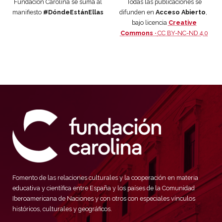
Fundación Carolina se suma al
Todas las publicaciones se
manifiesto
#DóndeEstánEllas
difunden en
Acceso Abierto
,
bajo licencia
Creative
Commons ·
CC BY-NC-ND 4.0
Fomento de las relaciones culturales y la cooperación en materia
educativa y científica entre España y los países de la Comunidad
Iberoamericana de Naciones y con otros con especiales vínculos
históricos, culturales y geográficos.