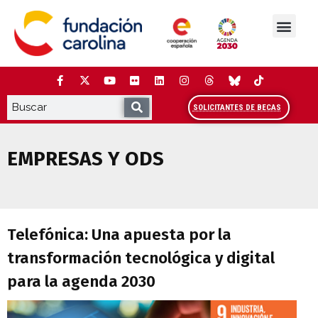
Saltar
al
contenido
La Fundación
Estudios y análisis
Cooperación y Liderazg
Red Carolina
SOLICITANTES DE BECAS
EMPRESAS Y ODS
Telefónica: Una apuesta por la transfor
Telefónica: Una apuesta por la
transformación tecnológica y digital
para la agenda 2030